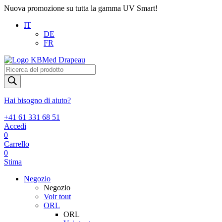
Nuova promozione su tutta la gamma UV Smart!
IT
DE
FR
Products
search
Hai bisogno di aiuto?
+41 61 331 68 51
Accedi
0
Carrello
0
Stima
Negozio
Negozio
Voir tout
ORL
ORL