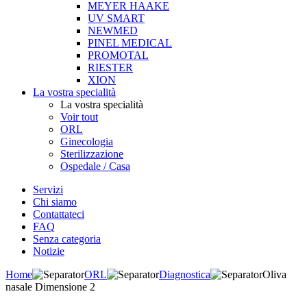
MEYER HAAKE
UV SMART
NEWMED
PINEL MEDICAL
PROMOTAL
RIESTER
XION
La vostra specialità
La vostra specialità
Voir tout
ORL
Ginecologia
Sterilizzazione
Ospedale / Casa
Servizi
Chi siamo
Contattateci
FAQ
Senza categoria
Notizie
Home
ORL
Diagnostica
Oliva
nasale Dimensione 2