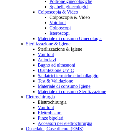
Poltrone ginecologiche
Sgabelli ginecologici
Colposcopia & Video
Colposcopia & Video
Voir tout
Colposcopi
Isteroscopi
Materiale di consumo Ginecologia
Sterilizzazione & Igiene
Sterilizzazione & Igiene
Voir tout
Autoclavi
Bagno ad ultrasuoni
Disinfezione UV-C
Saldatrici termiche e imballaggio
Test & Validazione
Materiale di consumo Igiene
Materiale di consumo Sterilizzazione
Elettrochirurgia
Elettrochirurgia
Voir tout
Elettrobisturi
Pinze bipolari
Accessori per elettrochirurgia
Ospedale | Case di cura (EMS)