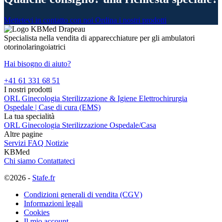
Mettetevi in contatto con noi
Ordina i nostri prodotti
Specialista nella vendita di apparecchiature per gli ambulatori
otorinolaringoiatrici
Hai bisogno di aiuto?
+41 61 331 68 51
I nostri prodotti
ORL
Ginecologia
Sterilizzazione & Igiene
Elettrochirurgia
Ospedale | Case di cura (EMS)
La tua specialità
ORL
Ginecologia
Sterilizzazione
Ospedale/Casa
Altre pagine
Servizi
FAQ
Notizie
KBMed
Chi siamo
Contattateci
©2026 -
Stafe.fr
Condizioni generali di vendita (CGV)
Informazioni legali
Cookies
Il mio account