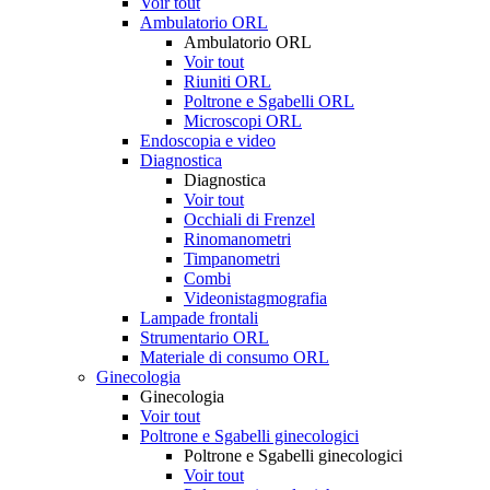
Voir tout
Ambulatorio ORL
Ambulatorio ORL
Voir tout
Riuniti ORL
Poltrone e Sgabelli ORL
Microscopi ORL
Endoscopia e video
Diagnostica
Diagnostica
Voir tout
Occhiali di Frenzel
Rinomanometri
Timpanometri
Combi
Videonistagmografia
Lampade frontali
Strumentario ORL
Materiale di consumo ORL
Ginecologia
Ginecologia
Voir tout
Poltrone e Sgabelli ginecologici
Poltrone e Sgabelli ginecologici
Voir tout