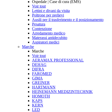
Ospedale | Case di cura (EMS)
Voir tout
Lettini e divani da visita
Poltrone per prelievi
Ausili per il trasferimento e il posizionamento
Pesatura
Contenzione
Arredamento medico
Materassi antidecubito
Aspiratori medici
Marche
Marche
Voir tout
AERAMAX PROFESSIONAL
DEHAG
DIFRA
FAROMED
GIMA
GREINER
HARTMANN
HEINEMANN MEDIZINTECHNIK
HOMOTH
KAPS
KERN
LED