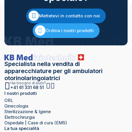
Mettetevi in contatto con noi
Ordina i nostri prodotti
Specialista nella vendita di
apparecchiature per gli ambulatori
otorinolaringoiatrici
Hai bisogno di aiuto?
+41 61 331 68 51
I nostri prodotti
ORL
Ginecologia
Sterilizzazione & Igiene
Elettrochirurgia
Ospedale | Case di cura (EMS)
La tua specialità