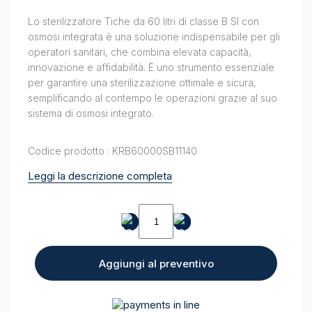
Lo sterilizzatore Tiche da 60 litri di classe B SI con
osmosi integrata è una soluzione indispensabile per gli
operatori sanitari, che combina elevata capacità,
innovazione e affidabilità. È uno strumento essenziale
per garantire una sterilizzazione ottimale e sicura,
semplificando al contempo le operazioni grazie al suo
sistema di osmosi integrato.
Codice prodotto : KRB60000SB11140
Leggi la descrizione completa
Sterilizzatore
Tiche
60
litri
Aggiungi al preventivo
classe
B
SI
con