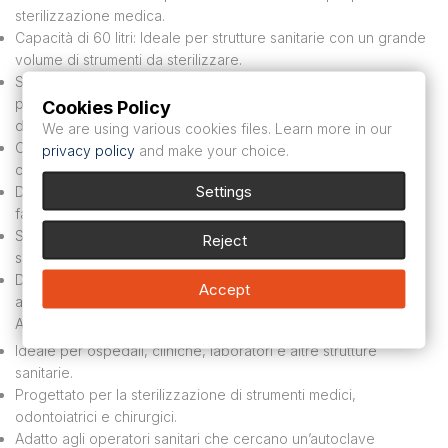
sterilizzazione medica.
Capacità di 60 litri: Ideale per strutture sanitarie con un grande
volume di strumenti da sterilizzare.
Sistema di osmosi integrato: produce automaticamente acqua
pura per la sterilizzazione, eliminando la necessità di acqua
Cookies Policy
distillata esterna.
We are using various cookies files. Learn more in our
Cicli programmabili: Adatto per strumenti confezionati, non
privacy policy
and make your choice.
confezionati e porosi.
Settings
Display intuitivo: interfaccia intuitiva per un funzionamento
facile e veloce.
Sistemi di sicurezza integrati: protezione contro il
Reject
surriscaldamento e gli errori di funzionamento.
Design robusto: progettato per un uso intensivo e duraturo in
Accept
ambienti medici difficili.
Applicazioni:
Ideale per ospedali, cliniche, laboratori e altre strutture
sanitarie.
Progettato per la sterilizzazione di strumenti medici,
odontoiatrici e chirurgici.
Adatto agli operatori sanitari che cercano un’autoclave