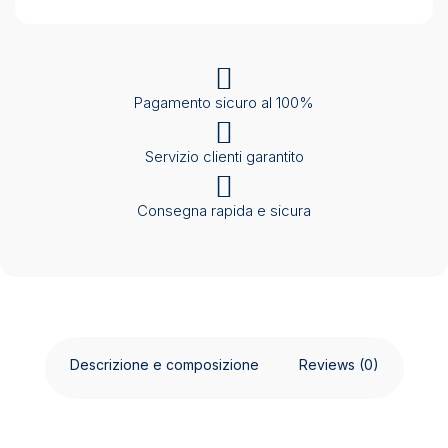
sistema
di
osmosi
integrato
quantity
Pagamento sicuro al 100%
Servizio clienti garantito
Consegna rapida e sicura
Descrizione e composizione
Reviews (0)