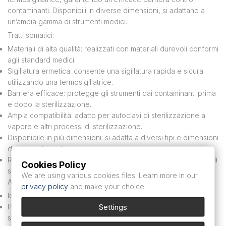
contaminanti. Disponibili in diverse dimensioni, si adattano a
un’ampia gamma di strumenti medici.
Tratti somatici:
Materiali di alta qualità: realizzati con materiali durevoli conformi
agli standard medici.
Sigillatura ermetica: consente una sigillatura rapida e sicura
utilizzando una termosigillatrice.
Barriera efficace: protegge gli strumenti dai contaminanti prima
e dopo la sterilizzazione.
Ampia compatibilità: adatto per autoclavi di sterilizzazione a
vapore e altri processi di sterilizzazione.
Disponibile in più dimensioni: si adatta a diversi tipi e dimensioni
di strumenti medici.
Rispettare gli standard internazionali: soddisfare i requisiti degli
Cookies Policy
standard di sterilizzazione.
We are using various cookies files. Learn more in our
Applicazioni:
privacy policy
and make your choice.
Ideale per studi medici, cliniche, laboratori e ospedali.
Settings
Progettato per il confezionamento di strumenti prima della
sterilizzazione.