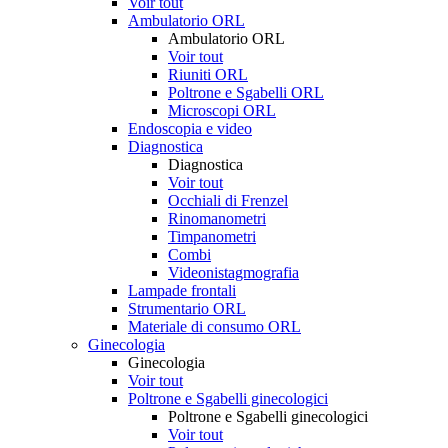
Voir tout
Ambulatorio ORL
Ambulatorio ORL
Voir tout
Riuniti ORL
Poltrone e Sgabelli ORL
Microscopi ORL
Endoscopia e video
Diagnostica
Diagnostica
Voir tout
Occhiali di Frenzel
Rinomanometri
Timpanometri
Combi
Videonistagmografia
Lampade frontali
Strumentario ORL
Materiale di consumo ORL
Ginecologia
Ginecologia
Voir tout
Poltrone e Sgabelli ginecologici
Poltrone e Sgabelli ginecologici
Voir tout