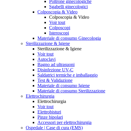
Poltrone ginecologiche
Sgabelli ginecologici
Colposcopia & Video
Colposcopia & Video
Voir tout
Colposcopi
Isteroscopi
Materiale di consumo Ginecologia
Sterilizzazione & Igiene
Sterilizzazione & Igiene
Voir tout
Autoclavi
Bagno ad ultrasuoni
Disinfezione UV-C
Saldatrici termiche e imballaggio
Test & Validazione
Materiale di consumo Igiene
Materiale di consumo Sterilizzazione
Elettrochirurgia
Elettrochirurgia
Voir tout
Elettrobisturi
Pinze bipolari
Accessori per elettrochirurgia
Ospedale | Case di cura (EMS)