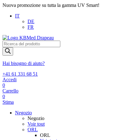
Nuova promozione su tutta la gamma UV Smart!
IT
DE
FR
Products
search
Hai bisogno di aiuto?
+41 61 331 68 51
Accedi
0
Carrello
0
Stima
Negozio
Negozio
Voir tout
ORL
ORL