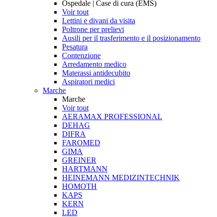
Ospedale | Case di cura (EMS)
Voir tout
Lettini e divani da visita
Poltrone per prelievi
Ausili per il trasferimento e il posizionamento
Pesatura
Contenzione
Arredamento medico
Materassi antidecubito
Aspiratori medici
Marche
Marche
Voir tout
AERAMAX PROFESSIONAL
DEHAG
DIFRA
FAROMED
GIMA
GREINER
HARTMANN
HEINEMANN MEDIZINTECHNIK
HOMOTH
KAPS
KERN
LED