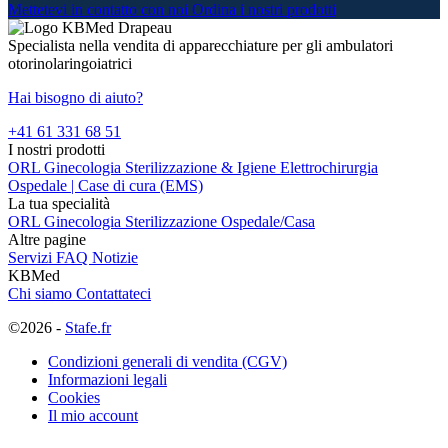
Mettetevi in contatto con noi
Ordina i nostri prodotti
Specialista nella vendita di apparecchiature per gli ambulatori
otorinolaringoiatrici
Hai bisogno di aiuto?
+41 61 331 68 51
I nostri prodotti
ORL
Ginecologia
Sterilizzazione & Igiene
Elettrochirurgia
Ospedale | Case di cura (EMS)
La tua specialità
ORL
Ginecologia
Sterilizzazione
Ospedale/Casa
Altre pagine
Servizi
FAQ
Notizie
KBMed
Chi siamo
Contattateci
©2026 -
Stafe.fr
Condizioni generali di vendita (CGV)
Informazioni legali
Cookies
Il mio account