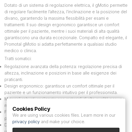
Dotato di un sistema di regolazione elettrica, il gMotio permette
di regolare facilmente l’altezza, l’inclinazione e la posizione del
divano, garantendo la massima flessibilità per esami e
trattamenti. Il suo design ergonomico garantisce un comfort
ottimale per il paziente, mentre i suoi materiali di alta qualità
garantiscono una durata eccezionale. Compatto ed elegante, il
Promotal gMotio si adatta perfettamente a qualsiasi studio
medico o clinica.
Tratti somatici:
Regolazione avanzata della potenza: regolazione precisa di
altezza, inclinazione e posizioni in base alle esigenze dei
praticanti.
Design ergonomico: garantisce un comfort ottimale per il
paziente e un funzionamento intuitivo per il professionista.
Materiali robusti: realizzato con materiali di alta qualità per una
maggiore durata e un uso intenso.
Cookies Policy
Facile da mantenere: rivestimento igienico e facile da pulire
We are using various cookies files. Learn more in our
per garantire una pulizia impeccabile.
privacy policy
and make your choice.
Design moderno e compatto: ottimizza lo spazio apportando
un tocco estetico agli ambienti medici.