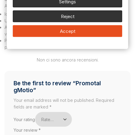
Settings
Applicazioni:
Ideale per consulenze mediche generali e specialistiche.
Reject
Utilizzo in studi medici, cliniche e reparti ospedalieri.
Adatto per gli operatori sanitari che cercano un divano
Accept
versatile, comodo e resistente.
Perfetto per ambienti che richiedono attrezzature moderne e
performanti.
Non ci sono ancora recensioni.
Be the first to review “Promotal
gMotio”
Your email address will not be published.
Required
fields are marked
*
Your rating
Your review
*