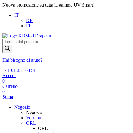
Nuova promozione su tutta la gamma UV Smart!
IT
DE
FR
Products
search
Hai bisogno di aiuto?
+41 61 331 68 51
Accedi
0
Carrello
0
Stima
Negozio
Negozio
Voir tout
ORL
ORL