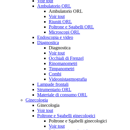
Voir tout
Ambulatorio ORL
Ambulatorio ORL
Voir tout
Riuniti ORL
Poltrone e Sgabelli ORL
Microscopi ORL
Endoscopia e video
Diagnostica
Diagnostica
Voir tout
Occhiali di Frenzel
Rinomanometri
Timpanometri
Combi
Videonistagmografia
Lampade frontali
Strumentario ORL
Materiale di consumo ORL
Ginecologia
Ginecologia
Voir tout
Poltrone e Sgabelli ginecologici
Poltrone e Sgabelli ginecologici
Voir tout