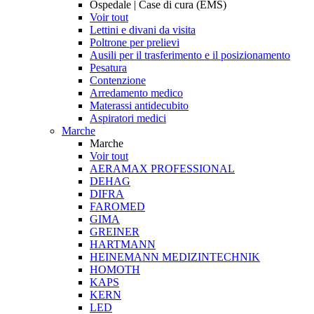
Ospedale | Case di cura (EMS)
Voir tout
Lettini e divani da visita
Poltrone per prelievi
Ausili per il trasferimento e il posizionamento
Pesatura
Contenzione
Arredamento medico
Materassi antidecubito
Aspiratori medici
Marche
Marche
Voir tout
AERAMAX PROFESSIONAL
DEHAG
DIFRA
FAROMED
GIMA
GREINER
HARTMANN
HEINEMANN MEDIZINTECHNIK
HOMOTH
KAPS
KERN
LED