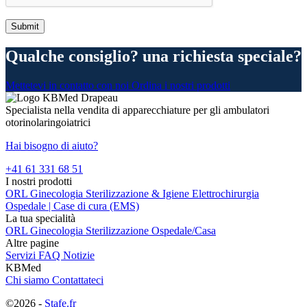
Qualche consiglio? una richiesta speciale?
Mettetevi in contatto con noi
Ordina i nostri prodotti
Specialista nella vendita di apparecchiature per gli ambulatori
otorinolaringoiatrici
Hai bisogno di aiuto?
+41 61 331 68 51
I nostri prodotti
ORL
Ginecologia
Sterilizzazione & Igiene
Elettrochirurgia
Ospedale | Case di cura (EMS)
La tua specialità
ORL
Ginecologia
Sterilizzazione
Ospedale/Casa
Altre pagine
Servizi
FAQ
Notizie
KBMed
Chi siamo
Contattateci
©2026 -
Stafe.fr