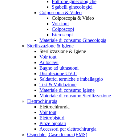
Poltrone ginecologiche
Sgabelli ginecologici
Colposcopia & Video
Colposcopia & Video
Voir tout
Colposcopi
Isteroscopi
Materiale di consumo Ginecologia
Sterilizzazione & Igiene
Sterilizzazione & Igiene
Voir tout
Autoclavi
Bagno ad ultrasuoni
Disinfezione UV-C
Saldatrici termiche e imballaggio
Test & Validazione
Materiale di consumo Igiene
Materiale di consumo Sterilizzazione
Elettrochirurgia
Elettrochirurgia
Voir tout
Elettrobisturi
Pinze bipolari
Accessori per elettrochirurgia
Ospedale | Case di cura (EMS)