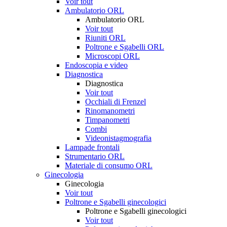
Voir tout
Ambulatorio ORL
Ambulatorio ORL
Voir tout
Riuniti ORL
Poltrone e Sgabelli ORL
Microscopi ORL
Endoscopia e video
Diagnostica
Diagnostica
Voir tout
Occhiali di Frenzel
Rinomanometri
Timpanometri
Combi
Videonistagmografia
Lampade frontali
Strumentario ORL
Materiale di consumo ORL
Ginecologia
Ginecologia
Voir tout
Poltrone e Sgabelli ginecologici
Poltrone e Sgabelli ginecologici
Voir tout