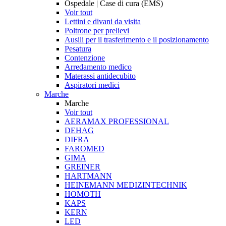
Ospedale | Case di cura (EMS)
Voir tout
Lettini e divani da visita
Poltrone per prelievi
Ausili per il trasferimento e il posizionamento
Pesatura
Contenzione
Arredamento medico
Materassi antidecubito
Aspiratori medici
Marche
Marche
Voir tout
AERAMAX PROFESSIONAL
DEHAG
DIFRA
FAROMED
GIMA
GREINER
HARTMANN
HEINEMANN MEDIZINTECHNIK
HOMOTH
KAPS
KERN
LED