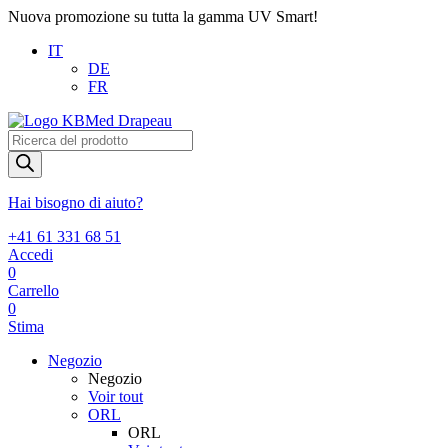
Nuova promozione su tutta la gamma UV Smart!
IT
DE
FR
Products
search
Hai bisogno di aiuto?
+41 61 331 68 51
Accedi
0
Carrello
0
Stima
Negozio
Negozio
Voir tout
ORL
ORL