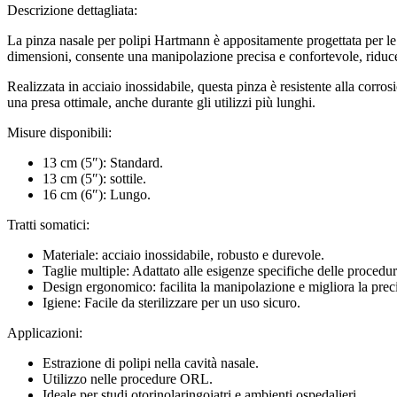
Descrizione dettagliata:
La pinza nasale per polipi Hartmann è appositamente progettata per le 
dimensioni, consente una manipolazione precisa e confortevole, riducen
Realizzata in acciaio inossidabile, questa pinza è resistente alla corro
una presa ottimale, anche durante gli utilizzi più lunghi.
Misure disponibili:
13 cm (5″): Standard.
13 cm (5″): sottile.
16 cm (6″): Lungo.
Tratti somatici:
Materiale: acciaio inossidabile, robusto e durevole.
Taglie multiple: Adattato alle esigenze specifiche delle procedur
Design ergonomico: facilita la manipolazione e migliora la prec
Igiene: Facile da sterilizzare per un uso sicuro.
Applicazioni:
Estrazione di polipi nella cavità nasale.
Utilizzo nelle procedure ORL.
Ideale per studi otorinolaringoiatri e ambienti ospedalieri.