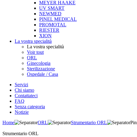
MEYER HAAKE
UV SMART
NEWMED
PINEL MEDICAL
PROMOTAL
RIESTER
XION
La vostra specialità
La vostra specialità
Voir tout
ORL
Ginecologia
Sterilizzazione
Ospedale / Casa
Servizi
Chi siamo
Contattateci
FAQ
Senza categoria
Notizie
Home
ORL
Strumentario ORL
Pin
Strumentario ORL