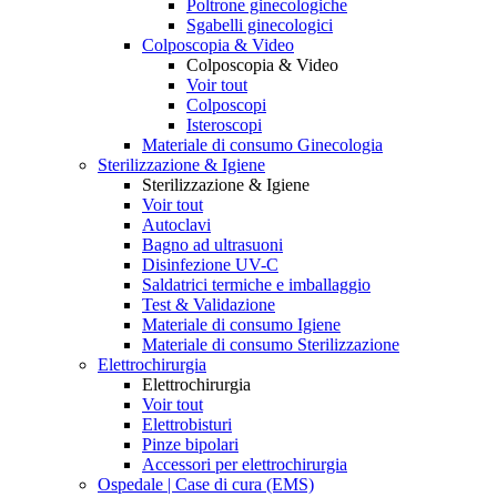
Poltrone ginecologiche
Sgabelli ginecologici
Colposcopia & Video
Colposcopia & Video
Voir tout
Colposcopi
Isteroscopi
Materiale di consumo Ginecologia
Sterilizzazione & Igiene
Sterilizzazione & Igiene
Voir tout
Autoclavi
Bagno ad ultrasuoni
Disinfezione UV-C
Saldatrici termiche e imballaggio
Test & Validazione
Materiale di consumo Igiene
Materiale di consumo Sterilizzazione
Elettrochirurgia
Elettrochirurgia
Voir tout
Elettrobisturi
Pinze bipolari
Accessori per elettrochirurgia
Ospedale | Case di cura (EMS)