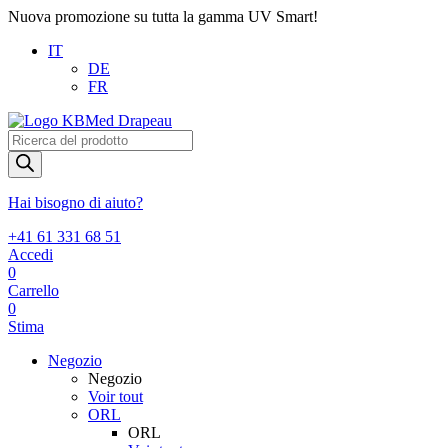
Nuova promozione su tutta la gamma UV Smart!
IT
DE
FR
Products
search
Hai bisogno di aiuto?
+41 61 331 68 51
Accedi
0
Carrello
0
Stima
Negozio
Negozio
Voir tout
ORL
ORL