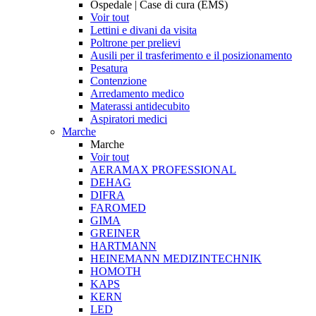
Ospedale | Case di cura (EMS)
Voir tout
Lettini e divani da visita
Poltrone per prelievi
Ausili per il trasferimento e il posizionamento
Pesatura
Contenzione
Arredamento medico
Materassi antidecubito
Aspiratori medici
Marche
Marche
Voir tout
AERAMAX PROFESSIONAL
DEHAG
DIFRA
FAROMED
GIMA
GREINER
HARTMANN
HEINEMANN MEDIZINTECHNIK
HOMOTH
KAPS
KERN
LED