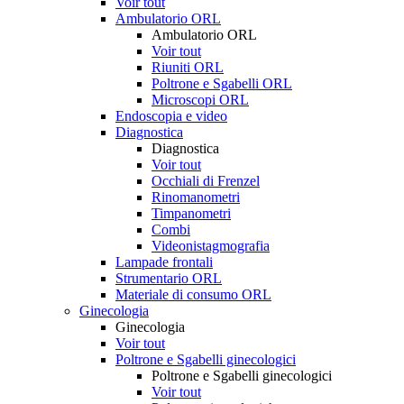
Voir tout
Ambulatorio ORL
Ambulatorio ORL
Voir tout
Riuniti ORL
Poltrone e Sgabelli ORL
Microscopi ORL
Endoscopia e video
Diagnostica
Diagnostica
Voir tout
Occhiali di Frenzel
Rinomanometri
Timpanometri
Combi
Videonistagmografia
Lampade frontali
Strumentario ORL
Materiale di consumo ORL
Ginecologia
Ginecologia
Voir tout
Poltrone e Sgabelli ginecologici
Poltrone e Sgabelli ginecologici
Voir tout