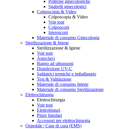
Poltrone ginecologiche
Sgabelli ginecologici
Colposcopia & Video
Colposcopia & Video
Voir tout
Colposcopi
Isteroscopi
Materiale di consumo Ginecologia
Sterilizzazione & Igiene
Sterilizzazione & Igiene
Voir tout
Autoclavi
Bagno ad ultrasuoni
Disinfezione UV-C
Saldatrici termiche e imballaggio
Test & Validazione
Materiale di consumo Igiene
Materiale di consumo Sterilizzazione
Elettrochirurgia
Elettrochirurgia
Voir tout
Elettrobisturi
Pinze bipolari
Accessori per elettrochirurgia
Ospedale | Case di cura (EMS)