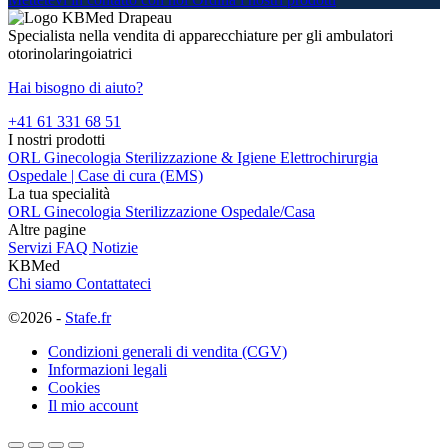
Specialista nella vendita di apparecchiature per gli ambulatori
otorinolaringoiatrici
Hai bisogno di aiuto?
+41 61 331 68 51
I nostri prodotti
ORL
Ginecologia
Sterilizzazione & Igiene
Elettrochirurgia
Ospedale | Case di cura (EMS)
La tua specialità
ORL
Ginecologia
Sterilizzazione
Ospedale/Casa
Altre pagine
Servizi
FAQ
Notizie
KBMed
Chi siamo
Contattateci
©2026 -
Stafe.fr
Condizioni generali di vendita (CGV)
Informazioni legali
Cookies
Il mio account