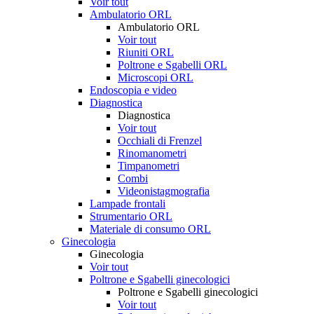
Voir tout
Ambulatorio ORL
Ambulatorio ORL
Voir tout
Riuniti ORL
Poltrone e Sgabelli ORL
Microscopi ORL
Endoscopia e video
Diagnostica
Diagnostica
Voir tout
Occhiali di Frenzel
Rinomanometri
Timpanometri
Combi
Videonistagmografia
Lampade frontali
Strumentario ORL
Materiale di consumo ORL
Ginecologia
Ginecologia
Voir tout
Poltrone e Sgabelli ginecologici
Poltrone e Sgabelli ginecologici
Voir tout