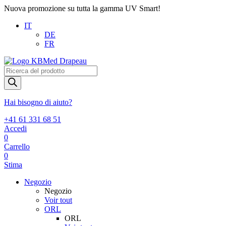
Nuova promozione su tutta la gamma UV Smart!
IT
DE
FR
Products
search
Hai bisogno di aiuto?
+41 61 331 68 51
Accedi
0
Carrello
0
Stima
Negozio
Negozio
Voir tout
ORL
ORL