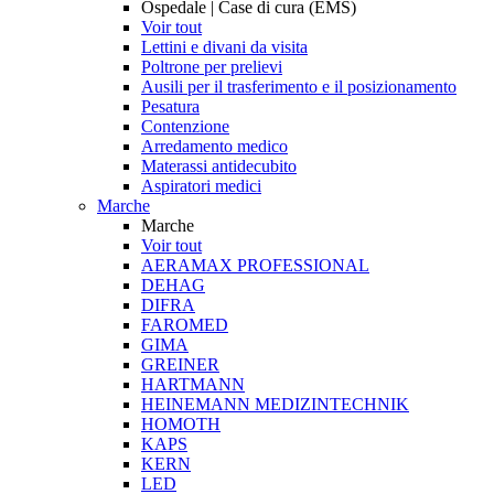
Ospedale | Case di cura (EMS)
Voir tout
Lettini e divani da visita
Poltrone per prelievi
Ausili per il trasferimento e il posizionamento
Pesatura
Contenzione
Arredamento medico
Materassi antidecubito
Aspiratori medici
Marche
Marche
Voir tout
AERAMAX PROFESSIONAL
DEHAG
DIFRA
FAROMED
GIMA
GREINER
HARTMANN
HEINEMANN MEDIZINTECHNIK
HOMOTH
KAPS
KERN
LED