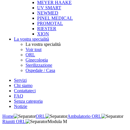
MEYER HAAKE
UV SMART
NEWMED
PINEL MEDICAL
PROMOTAL
RIESTER
XION
La vostra specialità
La vostra specialità
Voir tout
ORL
Ginecologia
Sterilizzazione
Ospedale / Casa
Servizi
Chi siamo
Contattateci
FAQ
Senza categoria
Notizie
Home
ORL
Ambulatorio ORL
Riuniti ORL
Modula M