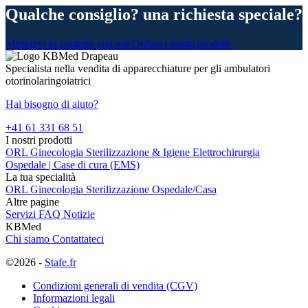
Qualche consiglio? una richiesta speciale?
Mettetevi in contatto con noi
Ordina i nostri prodotti
Specialista nella vendita di apparecchiature per gli ambulatori
otorinolaringoiatrici
Hai bisogno di aiuto?
+41 61 331 68 51
I nostri prodotti
ORL
Ginecologia
Sterilizzazione & Igiene
Elettrochirurgia
Ospedale | Case di cura (EMS)
La tua specialità
ORL
Ginecologia
Sterilizzazione
Ospedale/Casa
Altre pagine
Servizi
FAQ
Notizie
KBMed
Chi siamo
Contattateci
©2026 -
Stafe.fr
Condizioni generali di vendita (CGV)
Informazioni legali