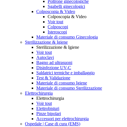
Poltrone ginecologiche
Sgabelli ginecologici
Colposcopia & Video
Colposcopia & Video
Voir tout
Colposcopi
Isteroscopi
Materiale di consumo Ginecologia
Sterilizzazione & Igiene
Sterilizzazione & Igiene
Voir tout
Autoclavi
Bagno ad ultrasuoni
Disinfezione UV-C
Saldatrici termiche e imballaggio
Test & Validazione
Materiale di consumo Igiene
Materiale di consumo Sterilizzazione
Elettrochirurgia
Elettrochirurgia
Voir tout
Elettrobisturi
Pinze bipolari
Accessori per elettrochirurgia
Ospedale | Case di cura (EMS)