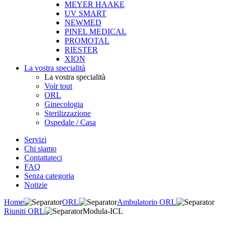
MEYER HAAKE
UV SMART
NEWMED
PINEL MEDICAL
PROMOTAL
RIESTER
XION
La vostra specialità
La vostra specialità
Voir tout
ORL
Ginecologia
Sterilizzazione
Ospedale / Casa
Servizi
Chi siamo
Contattateci
FAQ
Senza categoria
Notizie
Home
ORL
Ambulatorio ORL
Riuniti ORL
Modula-ICL