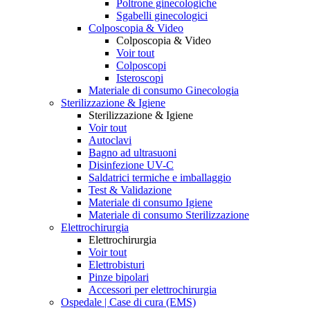
Poltrone ginecologiche
Sgabelli ginecologici
Colposcopia & Video
Colposcopia & Video
Voir tout
Colposcopi
Isteroscopi
Materiale di consumo Ginecologia
Sterilizzazione & Igiene
Sterilizzazione & Igiene
Voir tout
Autoclavi
Bagno ad ultrasuoni
Disinfezione UV-C
Saldatrici termiche e imballaggio
Test & Validazione
Materiale di consumo Igiene
Materiale di consumo Sterilizzazione
Elettrochirurgia
Elettrochirurgia
Voir tout
Elettrobisturi
Pinze bipolari
Accessori per elettrochirurgia
Ospedale | Case di cura (EMS)