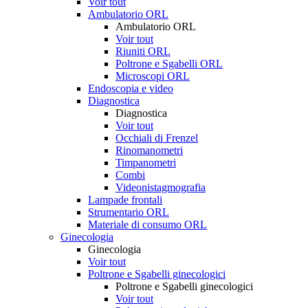
Voir tout
Ambulatorio ORL
Ambulatorio ORL
Voir tout
Riuniti ORL
Poltrone e Sgabelli ORL
Microscopi ORL
Endoscopia e video
Diagnostica
Diagnostica
Voir tout
Occhiali di Frenzel
Rinomanometri
Timpanometri
Combi
Videonistagmografia
Lampade frontali
Strumentario ORL
Materiale di consumo ORL
Ginecologia
Ginecologia
Voir tout
Poltrone e Sgabelli ginecologici
Poltrone e Sgabelli ginecologici
Voir tout