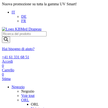
Nuova promozione su tutta la gamma UV Smart!
IT
DE
FR
Products
search
Hai bisogno di aiuto?
+41 61 331 68 51
Accedi
0
Carrello
0
Stima
Negozio
Negozio
Voir tout
ORL
ORL