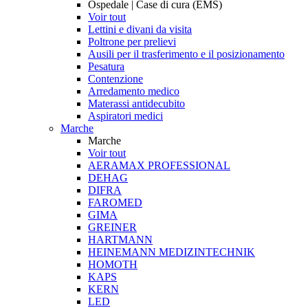
Ospedale | Case di cura (EMS)
Voir tout
Lettini e divani da visita
Poltrone per prelievi
Ausili per il trasferimento e il posizionamento
Pesatura
Contenzione
Arredamento medico
Materassi antidecubito
Aspiratori medici
Marche
Marche
Voir tout
AERAMAX PROFESSIONAL
DEHAG
DIFRA
FAROMED
GIMA
GREINER
HARTMANN
HEINEMANN MEDIZINTECHNIK
HOMOTH
KAPS
KERN
LED