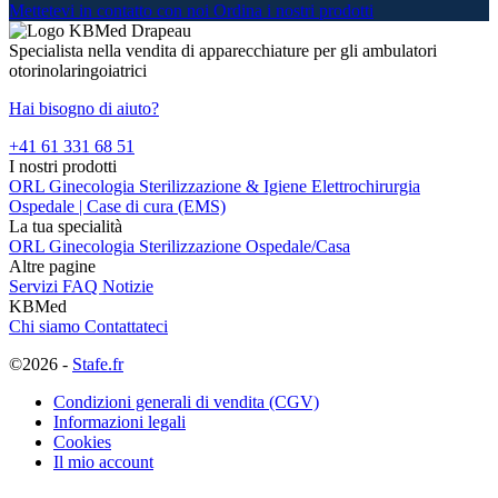
Mettetevi in contatto con noi
Ordina i nostri prodotti
Specialista nella vendita di apparecchiature per gli ambulatori
otorinolaringoiatrici
Hai bisogno di aiuto?
+41 61 331 68 51
I nostri prodotti
ORL
Ginecologia
Sterilizzazione & Igiene
Elettrochirurgia
Ospedale | Case di cura (EMS)
La tua specialità
ORL
Ginecologia
Sterilizzazione
Ospedale/Casa
Altre pagine
Servizi
FAQ
Notizie
KBMed
Chi siamo
Contattateci
©2026 -
Stafe.fr
Condizioni generali di vendita (CGV)
Informazioni legali
Cookies
Il mio account