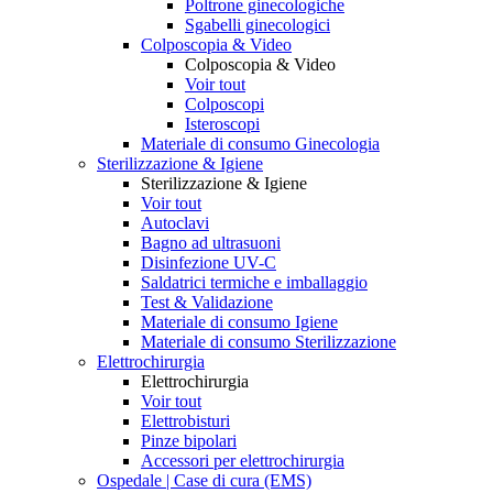
Poltrone ginecologiche
Sgabelli ginecologici
Colposcopia & Video
Colposcopia & Video
Voir tout
Colposcopi
Isteroscopi
Materiale di consumo Ginecologia
Sterilizzazione & Igiene
Sterilizzazione & Igiene
Voir tout
Autoclavi
Bagno ad ultrasuoni
Disinfezione UV-C
Saldatrici termiche e imballaggio
Test & Validazione
Materiale di consumo Igiene
Materiale di consumo Sterilizzazione
Elettrochirurgia
Elettrochirurgia
Voir tout
Elettrobisturi
Pinze bipolari
Accessori per elettrochirurgia
Ospedale | Case di cura (EMS)