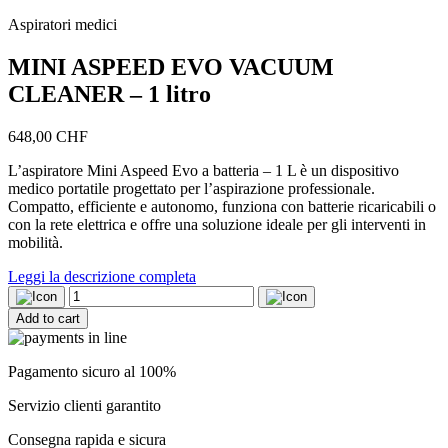
Aspiratori medici
MINI ASPEED EVO VACUUM
CLEANER – 1 litro
648,00
CHF
L’aspiratore Mini Aspeed Evo a batteria – 1 L è un dispositivo
medico portatile progettato per l’aspirazione professionale.
Compatto, efficiente e autonomo, funziona con batterie ricaricabili o
con la rete elettrica e offre una soluzione ideale per gli interventi in
mobilità.
Leggi la descrizione completa
MINI
ASPEED
Add to cart
EVO
VACUUM
CLEANER
Pagamento sicuro al 100%
-
1
Servizio clienti garantito
litro
quantity
Consegna rapida e sicura