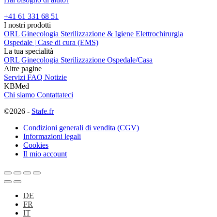
+41 61 331 68 51
I nostri prodotti
ORL
Ginecologia
Sterilizzazione & Igiene
Elettrochirurgia
Ospedale | Case di cura (EMS)
La tua specialità
ORL
Ginecologia
Sterilizzazione
Ospedale/Casa
Altre pagine
Servizi
FAQ
Notizie
KBMed
Chi siamo
Contattateci
©2026 -
Stafe.fr
Condizioni generali di vendita (CGV)
Informazioni legali
Cookies
Il mio account
DE
FR
IT