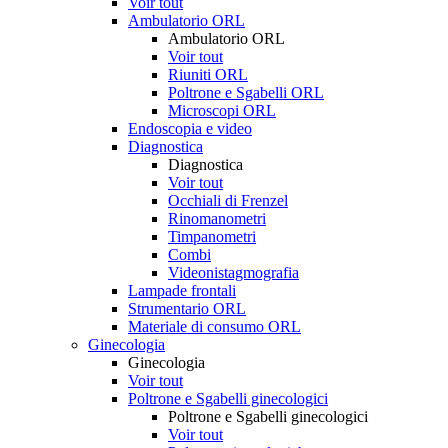
Voir tout
Ambulatorio ORL
Ambulatorio ORL
Voir tout
Riuniti ORL
Poltrone e Sgabelli ORL
Microscopi ORL
Endoscopia e video
Diagnostica
Diagnostica
Voir tout
Occhiali di Frenzel
Rinomanometri
Timpanometri
Combi
Videonistagmografia
Lampade frontali
Strumentario ORL
Materiale di consumo ORL
Ginecologia
Ginecologia
Voir tout
Poltrone e Sgabelli ginecologici
Poltrone e Sgabelli ginecologici
Voir tout