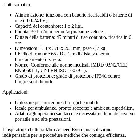
Tratti somatici:
Alimentazione: funziona con batterie ricaricabili o batterie di
rete (100-240 V).
Capacità del contenitore: 1 o 2 litri.
Portata: 30 litri/min per un’aspirazione veloce.
Durata della batteria: 45 minuti di uso continuo, ricarica in 6
ore.
Dimensioni: 134 x 378 x 263 mm, peso 4,7 kg.
Livello di rumore: 65 dB a 1 m di distanza per un
funzionamento discreto.
Norme: Conforme alle norme medicali (MDD 93/42/CEE,
EN60601-1, UNI EN ISO 10079-1).
Grado di protezione: grado di protezione IP34d contro
l’ingresso di liquidi.
Applicazioni:
Utilizzare per procedure chirurgiche mobili.
Ideale per ambulanze, pronto soccorso e ambienti ospedalieri.
Adatto agli operatori sanitari che necessitano di un dispositivo
portatile e ad alte prestazioni.
L’aspiratore a batteria Mini Aspeed Evo è una soluzione
indispensabile per le procedure mediche che coniuga efficienza,