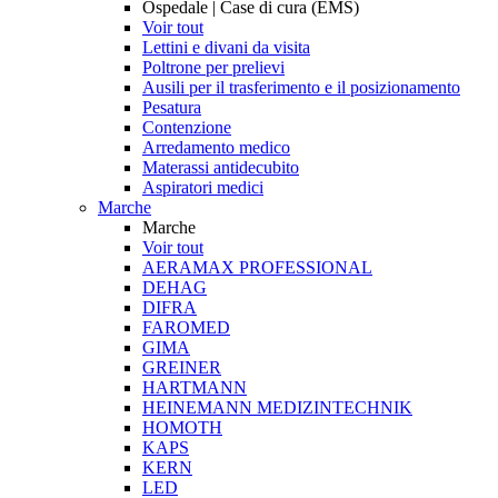
Ospedale | Case di cura (EMS)
Voir tout
Lettini e divani da visita
Poltrone per prelievi
Ausili per il trasferimento e il posizionamento
Pesatura
Contenzione
Arredamento medico
Materassi antidecubito
Aspiratori medici
Marche
Marche
Voir tout
AERAMAX PROFESSIONAL
DEHAG
DIFRA
FAROMED
GIMA
GREINER
HARTMANN
HEINEMANN MEDIZINTECHNIK
HOMOTH
KAPS
KERN
LED