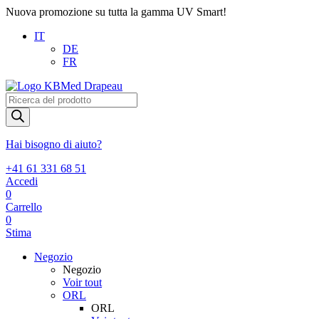
Nuova promozione su tutta la gamma UV Smart!
IT
DE
FR
Products
search
Hai bisogno di aiuto?
+41 61 331 68 51
Accedi
0
Carrello
0
Stima
Negozio
Negozio
Voir tout
ORL
ORL