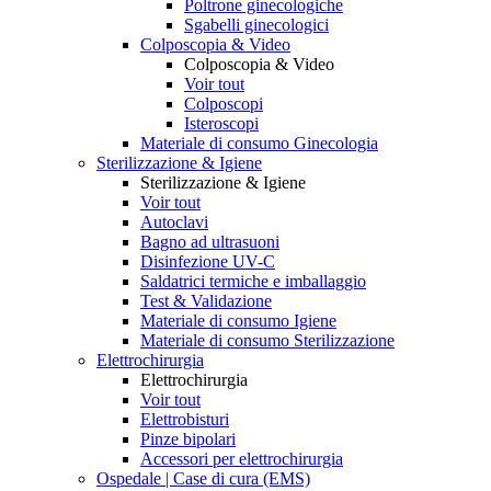
Poltrone ginecologiche
Sgabelli ginecologici
Colposcopia & Video
Colposcopia & Video
Voir tout
Colposcopi
Isteroscopi
Materiale di consumo Ginecologia
Sterilizzazione & Igiene
Sterilizzazione & Igiene
Voir tout
Autoclavi
Bagno ad ultrasuoni
Disinfezione UV-C
Saldatrici termiche e imballaggio
Test & Validazione
Materiale di consumo Igiene
Materiale di consumo Sterilizzazione
Elettrochirurgia
Elettrochirurgia
Voir tout
Elettrobisturi
Pinze bipolari
Accessori per elettrochirurgia
Ospedale | Case di cura (EMS)