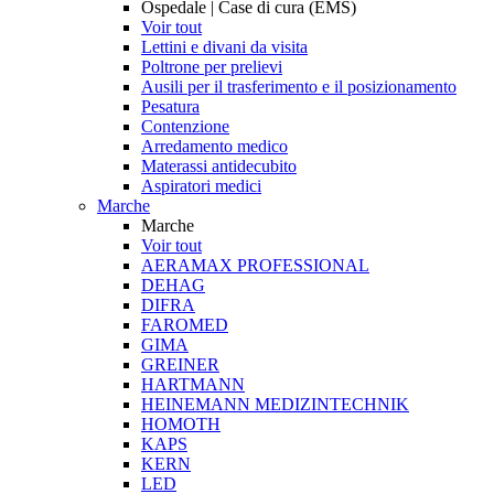
Ospedale | Case di cura (EMS)
Voir tout
Lettini e divani da visita
Poltrone per prelievi
Ausili per il trasferimento e il posizionamento
Pesatura
Contenzione
Arredamento medico
Materassi antidecubito
Aspiratori medici
Marche
Marche
Voir tout
AERAMAX PROFESSIONAL
DEHAG
DIFRA
FAROMED
GIMA
GREINER
HARTMANN
HEINEMANN MEDIZINTECHNIK
HOMOTH
KAPS
KERN
LED