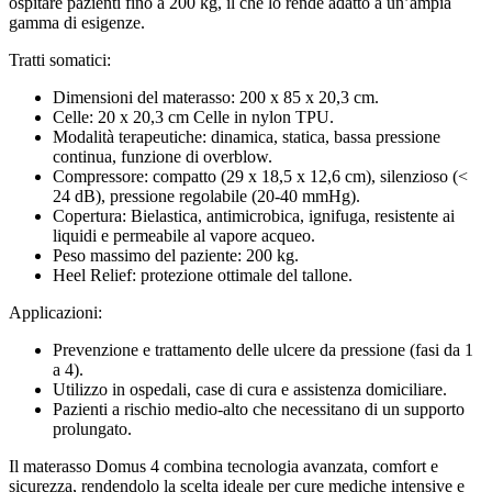
ospitare pazienti fino a 200 kg, il che lo rende adatto a un’ampia
gamma di esigenze.
Tratti somatici:
Dimensioni del materasso: 200 x 85 x 20,3 cm.
Celle: 20 x 20,3 cm Celle in nylon TPU.
Modalità terapeutiche: dinamica, statica, bassa pressione
continua, funzione di overblow.
Compressore: compatto (29 x 18,5 x 12,6 cm), silenzioso (<
24 dB), pressione regolabile (20-40 mmHg).
Copertura: Bielastica, antimicrobica, ignifuga, resistente ai
liquidi e permeabile al vapore acqueo.
Peso massimo del paziente: 200 kg.
Heel Relief: protezione ottimale del tallone.
Applicazioni:
Prevenzione e trattamento delle ulcere da pressione (fasi da 1
a 4).
Utilizzo in ospedali, case di cura e assistenza domiciliare.
Pazienti a rischio medio-alto che necessitano di un supporto
prolungato.
Il materasso Domus 4 combina tecnologia avanzata, comfort e
sicurezza, rendendolo la scelta ideale per cure mediche intensive e