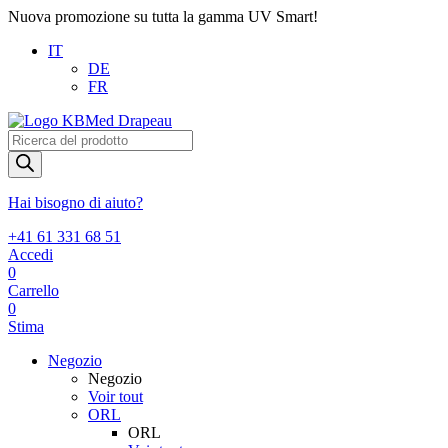
Nuova promozione su tutta la gamma UV Smart!
IT
DE
FR
Products
search
Hai bisogno di aiuto?
+41 61 331 68 51
Accedi
0
Carrello
0
Stima
Negozio
Negozio
Voir tout
ORL
ORL