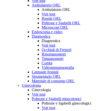
Voir tout
Ambulatorio ORL
Ambulatorio ORL
Voir tout
Riuniti ORL
Poltrone e Sgabelli ORL
Microscopi ORL
Endoscopia e video
Diagnostica
Diagnostica
Voir tout
Occhiali di Frenzel
Rinomanometri
Timpanometri
Combi
Videonistagmografia
Lampade frontali
Strumentario ORL
Materiale di consumo ORL
Ginecologia
Ginecologia
Voir tout
Poltrone e Sgabelli ginecologici
Poltrone e Sgabelli ginecologici
Voir tout