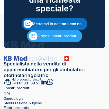
speciale?
Mettetevi in contatto con noi
Ordina i nostri prodotti
Specialista nella vendita di
apparecchiature per gli ambulatori
otorinolaringoiatrici
Hai bisogno di aiuto?
+41 61 331 68 51
I nostri prodotti
ORL
Ginecologia
Sterilizzazione & Igiene
Elettrochirurgia