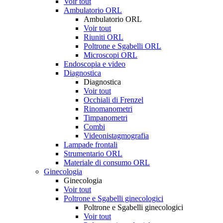
Voir tout
Ambulatorio ORL
Ambulatorio ORL
Voir tout
Riuniti ORL
Poltrone e Sgabelli ORL
Microscopi ORL
Endoscopia e video
Diagnostica
Diagnostica
Voir tout
Occhiali di Frenzel
Rinomanometri
Timpanometri
Combi
Videonistagmografia
Lampade frontali
Strumentario ORL
Materiale di consumo ORL
Ginecologia
Ginecologia
Voir tout
Poltrone e Sgabelli ginecologici
Poltrone e Sgabelli ginecologici
Voir tout