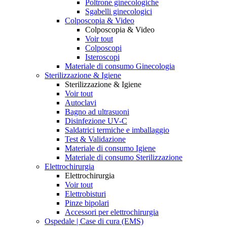
Poltrone ginecologiche
Sgabelli ginecologici
Colposcopia & Video
Colposcopia & Video
Voir tout
Colposcopi
Isteroscopi
Materiale di consumo Ginecologia
Sterilizzazione & Igiene
Sterilizzazione & Igiene
Voir tout
Autoclavi
Bagno ad ultrasuoni
Disinfezione UV-C
Saldatrici termiche e imballaggio
Test & Validazione
Materiale di consumo Igiene
Materiale di consumo Sterilizzazione
Elettrochirurgia
Elettrochirurgia
Voir tout
Elettrobisturi
Pinze bipolari
Accessori per elettrochirurgia
Ospedale | Case di cura (EMS)