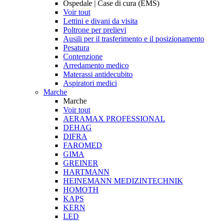
Ospedale | Case di cura (EMS)
Voir tout
Lettini e divani da visita
Poltrone per prelievi
Ausili per il trasferimento e il posizionamento
Pesatura
Contenzione
Arredamento medico
Materassi antidecubito
Aspiratori medici
Marche
Marche
Voir tout
AERAMAX PROFESSIONAL
DEHAG
DIFRA
FAROMED
GIMA
GREINER
HARTMANN
HEINEMANN MEDIZINTECHNIK
HOMOTH
KAPS
KERN
LED