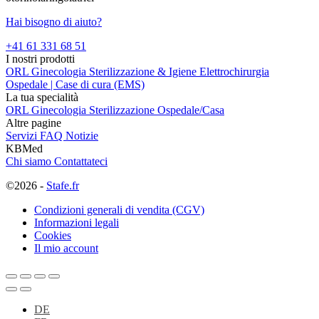
Hai bisogno di aiuto?
+41 61 331 68 51
I nostri prodotti
ORL
Ginecologia
Sterilizzazione & Igiene
Elettrochirurgia
Ospedale | Case di cura (EMS)
La tua specialità
ORL
Ginecologia
Sterilizzazione
Ospedale/Casa
Altre pagine
Servizi
FAQ
Notizie
KBMed
Chi siamo
Contattateci
©2026 -
Stafe.fr
Condizioni generali di vendita (CGV)
Informazioni legali
Cookies
Il mio account
DE