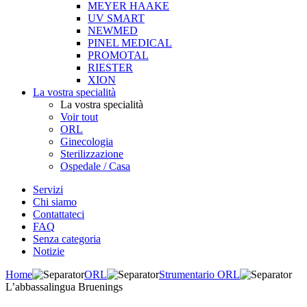
MEYER HAAKE
UV SMART
NEWMED
PINEL MEDICAL
PROMOTAL
RIESTER
XION
La vostra specialità
La vostra specialità
Voir tout
ORL
Ginecologia
Sterilizzazione
Ospedale / Casa
Servizi
Chi siamo
Contattateci
FAQ
Senza categoria
Notizie
Home
ORL
Strumentario ORL
L’abbassalingua Bruenings