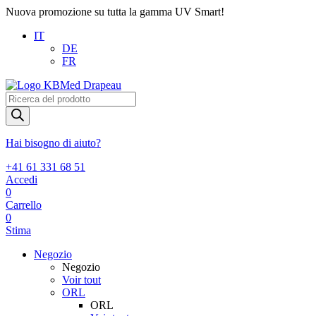
Nuova promozione su tutta la gamma UV Smart!
IT
DE
FR
Products
search
Hai bisogno di aiuto?
+41 61 331 68 51
Accedi
0
Carrello
0
Stima
Negozio
Negozio
Voir tout
ORL
ORL