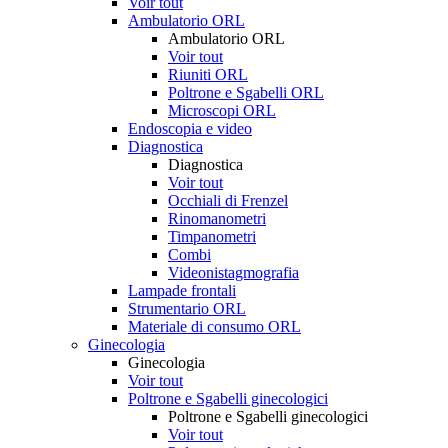
Voir tout
Ambulatorio ORL
Ambulatorio ORL
Voir tout
Riuniti ORL
Poltrone e Sgabelli ORL
Microscopi ORL
Endoscopia e video
Diagnostica
Diagnostica
Voir tout
Occhiali di Frenzel
Rinomanometri
Timpanometri
Combi
Videonistagmografia
Lampade frontali
Strumentario ORL
Materiale di consumo ORL
Ginecologia
Ginecologia
Voir tout
Poltrone e Sgabelli ginecologici
Poltrone e Sgabelli ginecologici
Voir tout