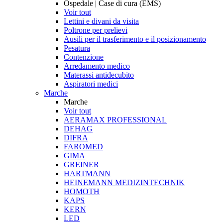
Ospedale | Case di cura (EMS)
Voir tout
Lettini e divani da visita
Poltrone per prelievi
Ausili per il trasferimento e il posizionamento
Pesatura
Contenzione
Arredamento medico
Materassi antidecubito
Aspiratori medici
Marche
Marche
Voir tout
AERAMAX PROFESSIONAL
DEHAG
DIFRA
FAROMED
GIMA
GREINER
HARTMANN
HEINEMANN MEDIZINTECHNIK
HOMOTH
KAPS
KERN
LED