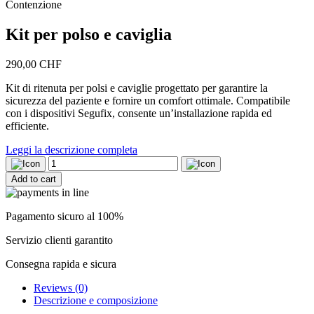
Contenzione
Kit per polso e caviglia
290,00
CHF
Kit di ritenuta per polsi e caviglie progettato per garantire la
sicurezza del paziente e fornire un comfort ottimale. Compatibile
con i dispositivi Segufix, consente un’installazione rapida ed
efficiente.
Leggi la descrizione completa
Kit
per
Add to cart
polso
e
caviglia
Pagamento sicuro al 100%
quantity
Servizio clienti garantito
Consegna rapida e sicura
Reviews (0)
Descrizione e composizione