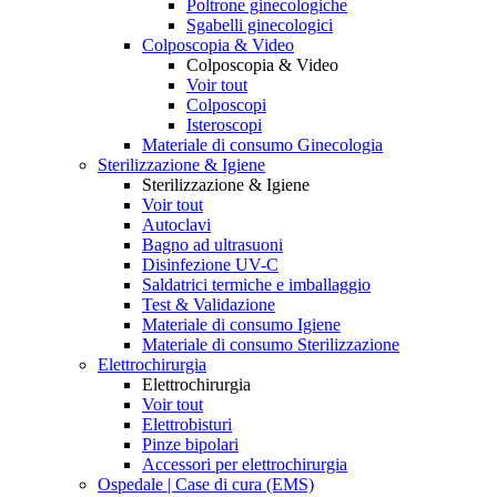
Poltrone ginecologiche
Sgabelli ginecologici
Colposcopia & Video
Colposcopia & Video
Voir tout
Colposcopi
Isteroscopi
Materiale di consumo Ginecologia
Sterilizzazione & Igiene
Sterilizzazione & Igiene
Voir tout
Autoclavi
Bagno ad ultrasuoni
Disinfezione UV-C
Saldatrici termiche e imballaggio
Test & Validazione
Materiale di consumo Igiene
Materiale di consumo Sterilizzazione
Elettrochirurgia
Elettrochirurgia
Voir tout
Elettrobisturi
Pinze bipolari
Accessori per elettrochirurgia
Ospedale | Case di cura (EMS)