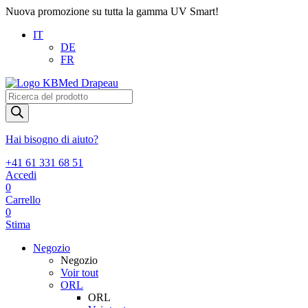
Nuova promozione su tutta la gamma UV Smart!
IT
DE
FR
Products
search
Hai bisogno di aiuto?
+41 61 331 68 51
Accedi
0
Carrello
0
Stima
Negozio
Negozio
Voir tout
ORL
ORL