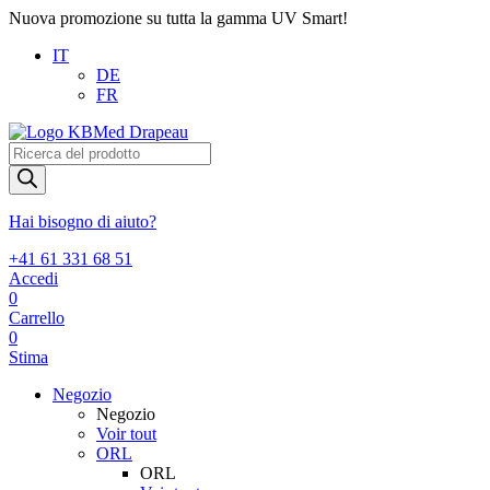
Nuova promozione su tutta la gamma UV Smart!
IT
DE
FR
Products
search
Hai bisogno di aiuto?
+41 61 331 68 51
Accedi
0
Carrello
0
Stima
Negozio
Negozio
Voir tout
ORL
ORL