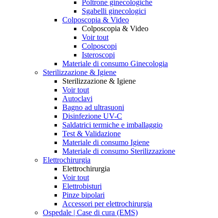
Poltrone ginecologiche
Sgabelli ginecologici
Colposcopia & Video
Colposcopia & Video
Voir tout
Colposcopi
Isteroscopi
Materiale di consumo Ginecologia
Sterilizzazione & Igiene
Sterilizzazione & Igiene
Voir tout
Autoclavi
Bagno ad ultrasuoni
Disinfezione UV-C
Saldatrici termiche e imballaggio
Test & Validazione
Materiale di consumo Igiene
Materiale di consumo Sterilizzazione
Elettrochirurgia
Elettrochirurgia
Voir tout
Elettrobisturi
Pinze bipolari
Accessori per elettrochirurgia
Ospedale | Case di cura (EMS)