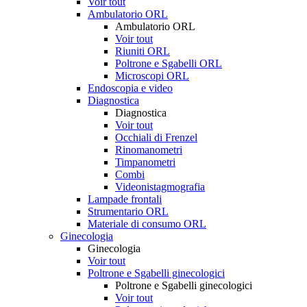
Voir tout
Ambulatorio ORL
Ambulatorio ORL
Voir tout
Riuniti ORL
Poltrone e Sgabelli ORL
Microscopi ORL
Endoscopia e video
Diagnostica
Diagnostica
Voir tout
Occhiali di Frenzel
Rinomanometri
Timpanometri
Combi
Videonistagmografia
Lampade frontali
Strumentario ORL
Materiale di consumo ORL
Ginecologia
Ginecologia
Voir tout
Poltrone e Sgabelli ginecologici
Poltrone e Sgabelli ginecologici
Voir tout