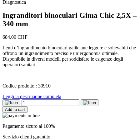
Diagnostica
Ingranditori binoculari Gima Chic 2,5X –
340 mm
684,00
CHF
Lenti d’ingrandimento binoculari galileiane leggere e sollevabili che
offrono un ingrandimento preciso e un’ergonomia ottimale.
Disponibile in diversi modelli per soddisfare le esigenze degli
operatori sanitari.
Codice prodotto : 30910
Leggi la descrizione completa
Ingranditori
binoculari
Add to cart
Gima
Chic
2,5X
Pagamento sicuro al 100%
-
340
Servizio clienti garantito