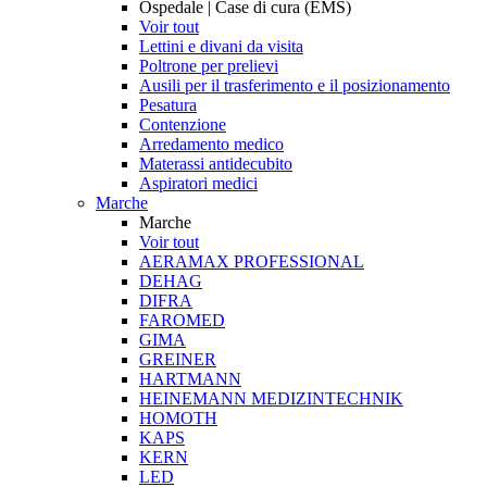
Ospedale | Case di cura (EMS)
Voir tout
Lettini e divani da visita
Poltrone per prelievi
Ausili per il trasferimento e il posizionamento
Pesatura
Contenzione
Arredamento medico
Materassi antidecubito
Aspiratori medici
Marche
Marche
Voir tout
AERAMAX PROFESSIONAL
DEHAG
DIFRA
FAROMED
GIMA
GREINER
HARTMANN
HEINEMANN MEDIZINTECHNIK
HOMOTH
KAPS
KERN
LED