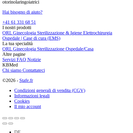
otorinolaringoiatrici
Hai bisogno di aiuto?
+41 61 331 68 51
I nostri prodotti
ORL
Ginecologia
Sterilizzazione & Igiene
Elettrochirurgia
Ospedale | Case di cura (EMS)
La tua specialità
ORL
Ginecologia
Sterilizzazione
Ospedale/Casa
Altre pagine
Servizi
FAQ
Notizie
KBMed
Chi siamo
Contattateci
©2026 -
Stafe.fr
Condizioni generali di vendita (CGV)
Informazioni legali
Cookies
Il mio account
DE