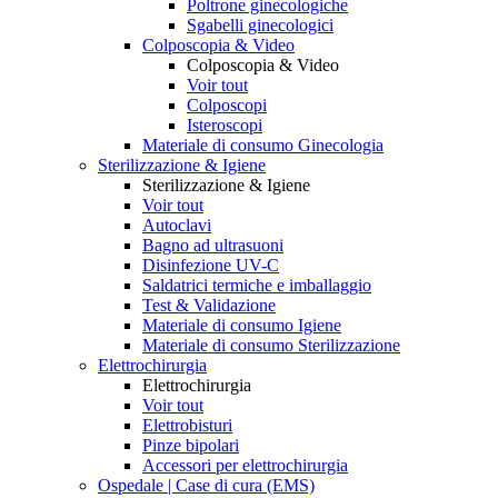
Poltrone ginecologiche
Sgabelli ginecologici
Colposcopia & Video
Colposcopia & Video
Voir tout
Colposcopi
Isteroscopi
Materiale di consumo Ginecologia
Sterilizzazione & Igiene
Sterilizzazione & Igiene
Voir tout
Autoclavi
Bagno ad ultrasuoni
Disinfezione UV-C
Saldatrici termiche e imballaggio
Test & Validazione
Materiale di consumo Igiene
Materiale di consumo Sterilizzazione
Elettrochirurgia
Elettrochirurgia
Voir tout
Elettrobisturi
Pinze bipolari
Accessori per elettrochirurgia
Ospedale | Case di cura (EMS)