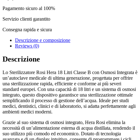
classe
B
Pagamento sicuro al 100%
sterilizzatore
Rosi
Servizio clienti garantito
con
Consegna rapida e sicura
sistema
di
Descrizione e composizione
osmosi
Reviews (0)
integrato
quantity
Descrizione
Lo Sterilizzatore Rosi Hera 18 Litri Classe B con Osmosi Integrata è
un’autoclave medicale di ultima generazione, progettata per offrire
una sterilizzazione rapida, efficiente e conforme ai più severi
standard europei. Con una capacità di 18 litri e un sistema di osmosi
integrato, questo dispositivo garantisce una sterilizzazione ottimale
semplificando il processo di gestione dell’acqua. Ideale per studi
medici, dentistici, clinici e di laboratorio, si adatta perfettamente agli
ambienti medici moderni.
Grazie al suo sistema di osmosi integrato, Hera Rosi elimina la
necessità di un’alimentazione esterna di acqua distillata, rendendo il
suo utilizzo più comodo ed economico. Dotato di tecnologia
avanzata e di un display intuitivo, consente di programmare i cicli