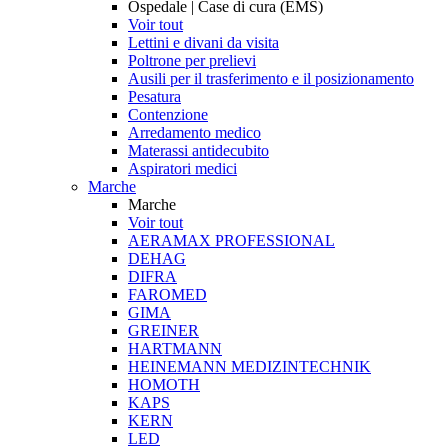
Ospedale | Case di cura (EMS)
Voir tout
Lettini e divani da visita
Poltrone per prelievi
Ausili per il trasferimento e il posizionamento
Pesatura
Contenzione
Arredamento medico
Materassi antidecubito
Aspiratori medici
Marche
Marche
Voir tout
AERAMAX PROFESSIONAL
DEHAG
DIFRA
FAROMED
GIMA
GREINER
HARTMANN
HEINEMANN MEDIZINTECHNIK
HOMOTH
KAPS
KERN
LED