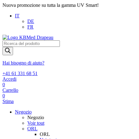
Nuova promozione su tutta la gamma UV Smart!
IT
DE
FR
Products
search
Hai bisogno di aiuto?
+41 61 331 68 51
Accedi
0
Carrello
0
Stima
Negozio
Negozio
Voir tout
ORL
ORL