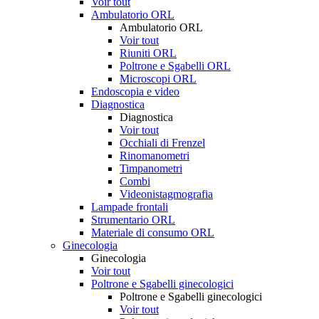
Voir tout
Ambulatorio ORL
Ambulatorio ORL
Voir tout
Riuniti ORL
Poltrone e Sgabelli ORL
Microscopi ORL
Endoscopia e video
Diagnostica
Diagnostica
Voir tout
Occhiali di Frenzel
Rinomanometri
Timpanometri
Combi
Videonistagmografia
Lampade frontali
Strumentario ORL
Materiale di consumo ORL
Ginecologia
Ginecologia
Voir tout
Poltrone e Sgabelli ginecologici
Poltrone e Sgabelli ginecologici
Voir tout