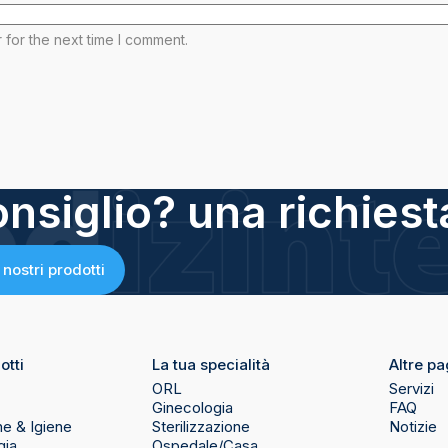
 for the next time I comment.
nsiglio? una richiest
 nostri prodotti
otti
La tua specialità
Altre pa
ORL
Servizi
Ginecologia
FAQ
ne & Igiene
Sterilizzazione
Notizie
gia
Ospedale/Casa