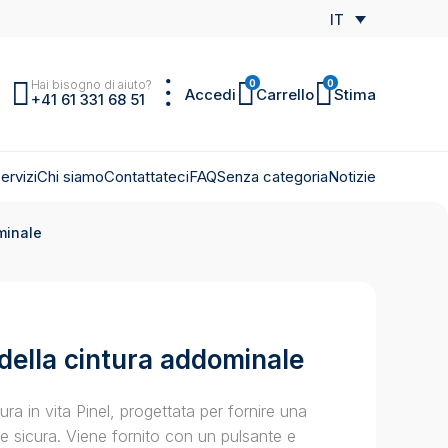
IT
Hai bisogno di aiuto?
0
0
Accedi
Carrello
Stima
+41 61 331 68 51
ervizi
Chi siamo
Contattateci
FAQ
Senza categoria
Notizie
minale
della cintura addominale
ura in vita Pinel, progettata per fornire una
 e sicura. Viene fornito con un pulsante e