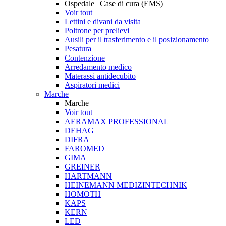
Ospedale | Case di cura (EMS)
Voir tout
Lettini e divani da visita
Poltrone per prelievi
Ausili per il trasferimento e il posizionamento
Pesatura
Contenzione
Arredamento medico
Materassi antidecubito
Aspiratori medici
Marche
Marche
Voir tout
AERAMAX PROFESSIONAL
DEHAG
DIFRA
FAROMED
GIMA
GREINER
HARTMANN
HEINEMANN MEDIZINTECHNIK
HOMOTH
KAPS
KERN
LED