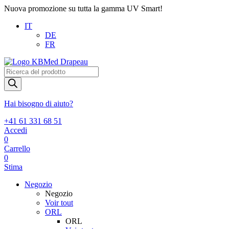
Nuova promozione su tutta la gamma UV Smart!
IT
DE
FR
Products
search
Hai bisogno di aiuto?
+41 61 331 68 51
Accedi
0
Carrello
0
Stima
Negozio
Negozio
Voir tout
ORL
ORL