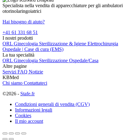
Specialista nella vendita di apparecchiature per gli ambulatori
otorinolaringoiatrici
Hai bisogno di aiuto?
+41 61 331 68 51
I nostri prodotti
ORL
Ginecologia
Sterilizzazione & Igiene
Elettrochirurgia
Ospedale | Case di cura (EMS)
La tua specialità
ORL
Ginecologia
Sterilizzazione
Ospedale/Casa
Altre pagine
Servizi
FAQ
Notizie
KBMed
Chi siamo
Contattateci
©2026 -
Stafe.fr
Condizioni generali di vendita (CGV)
Informazioni legali
Cookies
Il mio account