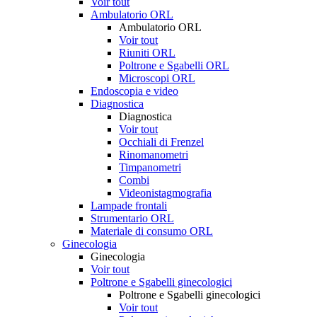
Voir tout
Ambulatorio ORL
Ambulatorio ORL
Voir tout
Riuniti ORL
Poltrone e Sgabelli ORL
Microscopi ORL
Endoscopia e video
Diagnostica
Diagnostica
Voir tout
Occhiali di Frenzel
Rinomanometri
Timpanometri
Combi
Videonistagmografia
Lampade frontali
Strumentario ORL
Materiale di consumo ORL
Ginecologia
Ginecologia
Voir tout
Poltrone e Sgabelli ginecologici
Poltrone e Sgabelli ginecologici
Voir tout