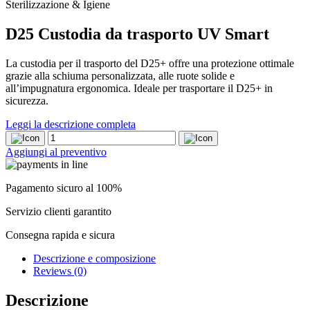
Sterilizzazione & Igiene
D25 Custodia da trasporto UV Smart
La custodia per il trasporto del D25+ offre una protezione ottimale
grazie alla schiuma personalizzata, alle ruote solide e
all’impugnatura ergonomica. Ideale per trasportare il D25+ in
sicurezza.
Leggi la descrizione completa
D25
Custodia
Aggiungi al preventivo
da
trasporto
UV
Pagamento sicuro al 100%
Smart
quantity
Servizio clienti garantito
Consegna rapida e sicura
Descrizione e composizione
Reviews (0)
Descrizione