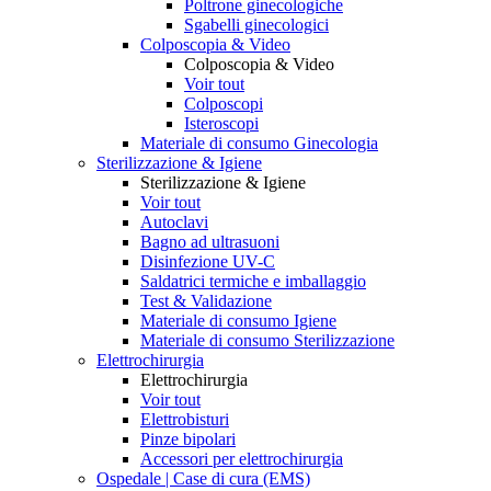
Poltrone ginecologiche
Sgabelli ginecologici
Colposcopia & Video
Colposcopia & Video
Voir tout
Colposcopi
Isteroscopi
Materiale di consumo Ginecologia
Sterilizzazione & Igiene
Sterilizzazione & Igiene
Voir tout
Autoclavi
Bagno ad ultrasuoni
Disinfezione UV-C
Saldatrici termiche e imballaggio
Test & Validazione
Materiale di consumo Igiene
Materiale di consumo Sterilizzazione
Elettrochirurgia
Elettrochirurgia
Voir tout
Elettrobisturi
Pinze bipolari
Accessori per elettrochirurgia
Ospedale | Case di cura (EMS)