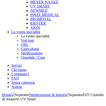
MEYER HAAKE
UV SMART
NEWMED
PINEL MEDICAL
PROMOTAL
RIESTER
XION
La vostra specialità
La vostra specialità
Voir tout
ORL
Ginecologia
Sterilizzazione
Ospedale / Casa
Servizi
Chi siamo
Contattateci
FAQ
Senza categoria
Notizie
Home
Sterilizzazione & Igiene
D25 Custodia
da trasporto UV Smart