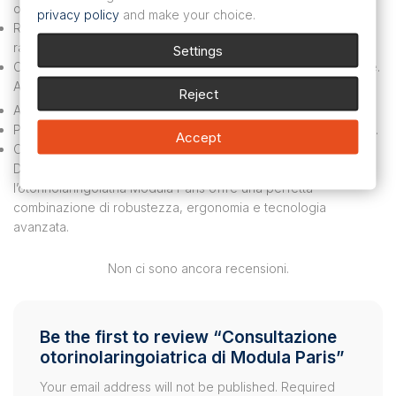
ottimale.
privacy policy
and make your choice.
Riscaldamento dello specchio: Immediatamente per esami
rapidi.
Settings
Cassetti: si chiudono silenziosamente per riporli comodamente.
Applicazioni:
Reject
Applicazione nelle pratiche otorinolaringoiatriche.
Procedure che richiedono aspirazione e illuminazione precisa.
Accept
Organizzazione e gestione dei dispositivi medici.
Dispositivo essenziale per gli operatori sanitari,
l’otorinolaringoiatria Modula Paris offre una perfetta
combinazione di robustezza, ergonomia e tecnologia
avanzata.
Non ci sono ancora recensioni.
Be the first to review “Consultazione
otorinolaringoiatrica di Modula Paris”
Your email address will not be published.
Required