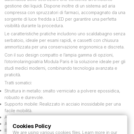
gestione dei liquidi. Dispone inoltre di un sistema ad aria
compressa con spruzzatori di farmaci, accompagnato da una
sorgente di luce fredda a LED per garantire una perfetta
visibilità durante la procedura.
Le caratteristiche pratiche includono uno scaldabagno senza
serbatoio, ideale per esami rapidi, e cassetti con chiusura
ammortizzata per una conservazione ergonomica e discreta.
Con il suo design compatto e l’ampia gamma di opzioni,
l’otorinolaringoiatria Modula Paris è la soluzione ideale per gli
studi medici moderni, combinando tecnologia avanzata e
praticità.
Tratti somatici:
Struttura in metallo: smalto verniciato a polvere epossidica,
robusto e durevole.
Supporto mobile: Realizzato in acciaio inossidabile per una
facile mobilità.
Aspirazione: Sistema di gestione automatica delle secrezioni.
Aria compressa: spruzzatori di farmaci integrati.
Cookies Policy
Illuminazione: luce di raffreddamento a LED per una visibilità
We are using various cookies files. Learn more in our