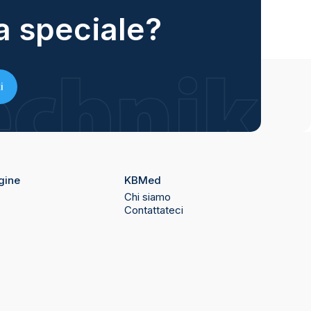
a speciale?
i
gine
KBMed
Chi siamo
Contattateci