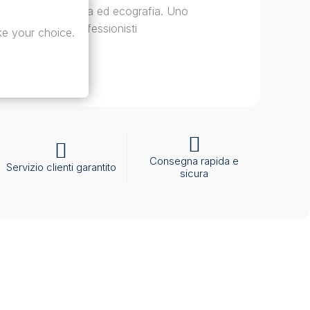
na rinomanometria ed ecografia. Uno
 preciso per i professionisti
e your choice.
 completa
Consegna rapida e
Servizio clienti garantito
sicura