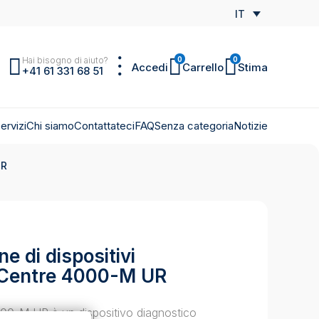
IT
Hai bisogno di aiuto?
0
0
Accedi
Carrello
Stima
+41 61 331 68 51
ervizi
Chi siamo
Contattateci
FAQ
Senza categoria
Notizie
UR
e di dispositivi
i Centre 4000-M UR
00-M UR è un dispositivo diagnostico