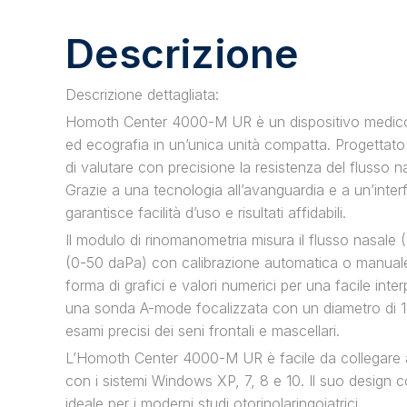
Descrizione
Descrizione dettagliata:
Homoth Center 4000-M UR è un dispositivo medico
ed ecografia in un’unica unità compatta. Progettato 
di valutare con precisione la resistenza del flusso n
Grazie a una tecnologia all’avanguardia e a un’interfa
garantisce facilità d’uso e risultati affidabili.
Il modulo di rinomanometria misura il flusso nasale 
(0-50 daPa) con calibrazione automatica o manuale. 
forma di grafici e valori numerici per una facile inte
una sonda A-mode focalizzata con un diametro di 
esami precisi dei seni frontali e mascellari.
L’Homoth Center 4000-M UR è facile da collegare 
con i sistemi Windows XP, 7, 8 e 10. Il suo design 
ideale per i moderni studi otorinolaringoiatrici.