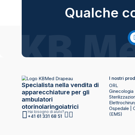
Qualche co
I nostri prod
Specialista nella vendita di
ORL
Ginecologia
apparecchiature per gli
Sterilizzazio
ambulatori
Elettrochirur
otorinolaringoiatrici
Ospedale | 
Hai bisogno di aiuto?
(EMS)
+41 61 331 68 51