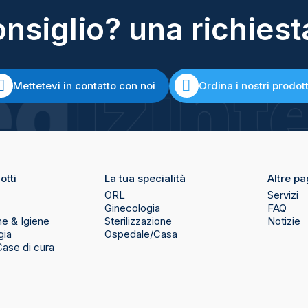
nsiglio? una richiest
Mettetevi in contatto con noi
Ordina i nostri prodott
otti
La tua specialità
Altre pa
ORL
Servizi
Ginecologia
FAQ
ne & Igiene
Sterilizzazione
Notizie
gia
Ospedale/Casa
Case di cura