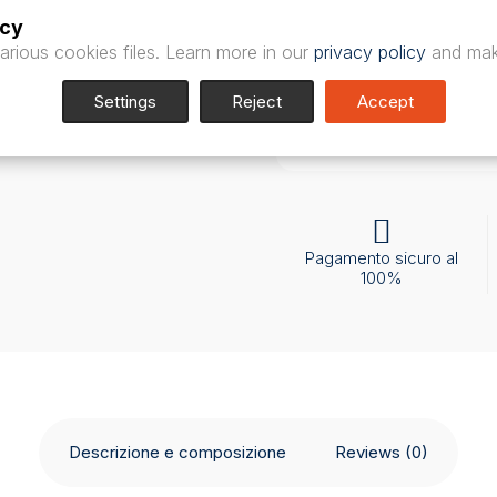
avanzato che combi
icy
strumento versatile e
arious cookies files. Learn more in our
privacy policy
and mak
otorinolaringoiatri.
Settings
Reject
Accept
Leggi la descrizione
Pagamento sicuro al
100%
Descrizione e composizione
Reviews (0)