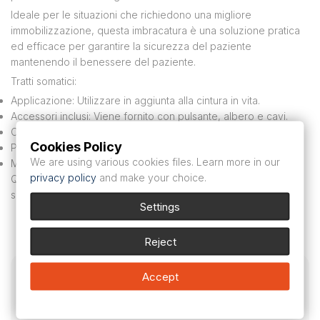
Ideale per le situazioni che richiedono una migliore
immobilizzazione, questa imbracatura è una soluzione pratica
ed efficace per garantire la sicurezza del paziente
mantenendo il benessere del paziente.
Tratti somatici:
Applicazione: Utilizzare in aggiunta alla cintura in vita.
Accessori inclusi: Viene fornito con pulsante, albero e cavi.
Comfort: Progettato per mantenere il comfort del paziente.
Cookies Policy
Praticità: installazione facile e veloce.
We are using various cookies files. Learn more in our
Materiali: Robusto e adatto per ambienti medici.
privacy policy
and make your choice.
Questa fascia toracica è la soluzione ideale per gli operatori
sanitari che cercano una vestibilità affidabile ed ergonomica.
Settings
Non ci sono ancora recensioni.
Reject
Accept
Be the first to review “Cinghia di
compressione / fascia toracica”