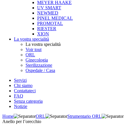
MEYER HAAKE
UV SMART
NEWMED
PINEL MEDICAL
PROMOTAL
RIESTER
XION
La vostra specialità
La vostra specialità
Voir tout
ORL
Ginecologia
Sterilizzazione
Ospedale / Casa
Servizi
Chi siamo
Contattateci
FAQ
Senza categoria
Notizie
Home
ORL
Strumentario ORL
Anello per l’orecchio