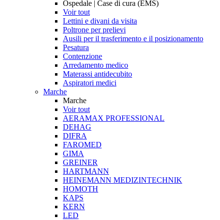
Ospedale | Case di cura (EMS)
Voir tout
Lettini e divani da visita
Poltrone per prelievi
Ausili per il trasferimento e il posizionamento
Pesatura
Contenzione
Arredamento medico
Materassi antidecubito
Aspiratori medici
Marche
Marche
Voir tout
AERAMAX PROFESSIONAL
DEHAG
DIFRA
FAROMED
GIMA
GREINER
HARTMANN
HEINEMANN MEDIZINTECHNIK
HOMOTH
KAPS
KERN
LED