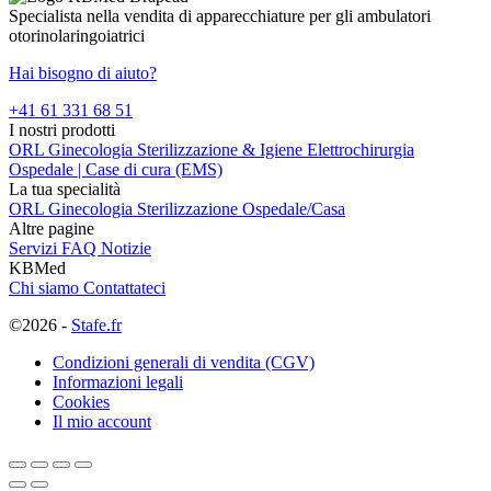
Specialista nella vendita di apparecchiature per gli ambulatori
otorinolaringoiatrici
Hai bisogno di aiuto?
+41 61 331 68 51
I nostri prodotti
ORL
Ginecologia
Sterilizzazione & Igiene
Elettrochirurgia
Ospedale | Case di cura (EMS)
La tua specialità
ORL
Ginecologia
Sterilizzazione
Ospedale/Casa
Altre pagine
Servizi
FAQ
Notizie
KBMed
Chi siamo
Contattateci
©2026 -
Stafe.fr
Condizioni generali di vendita (CGV)
Informazioni legali
Cookies
Il mio account