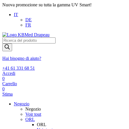
Nuova promozione su tutta la gamma UV Smart!
IT
DE
FR
Products
search
Hai bisogno di aiuto?
+41 61 331 68 51
Accedi
0
Carrello
0
Stima
Negozio
Negozio
Voir tout
ORL
ORL