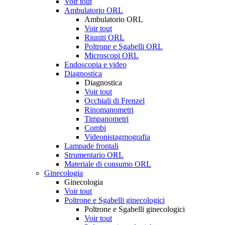
Voir tout
Ambulatorio ORL
Ambulatorio ORL
Voir tout
Riuniti ORL
Poltrone e Sgabelli ORL
Microscopi ORL
Endoscopia e video
Diagnostica
Diagnostica
Voir tout
Occhiali di Frenzel
Rinomanometri
Timpanometri
Combi
Videonistagmografia
Lampade frontali
Strumentario ORL
Materiale di consumo ORL
Ginecologia
Ginecologia
Voir tout
Poltrone e Sgabelli ginecologici
Poltrone e Sgabelli ginecologici
Voir tout