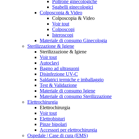
Poltrone ginecologiche
Sgabelli ginecologici
Colposcopia & Video
Colposcopia & Video
Voir tout
Colposcopi
Isteroscopi
Materiale di consumo Ginecologia
Sterilizzazione & Igiene
Sterilizzazione & Igiene
Voir tout
Autoclavi
Bagno ad ultrasuoni
Disinfezione UV-C
Saldatrici termiche e imballaggio
Test & Validazione
Materiale di consumo Igiene
Materiale di consumo Sterilizzazione
Elettrochirurgia
Elettrochirurgia
Voir tout
Elettrobisturi
Pinze bipolari
Accessori per elettrochirurgia
Ospedale | Case di cura (EMS)