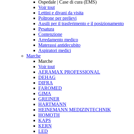
Ospedale | Case di cura (EMS)
Voir tout
Lettini e divani da visita
Poltrone per prelievi
Ausili per il trasferimento e il posizionamento
Pesatura
Contenzione
Arredamento medico
Materassi antidecubito
Aspiratori medici
Marche
Marche
Voir tout
AERAMAX PROFESSIONAL
DEHAG
DIFRA
FAROMED
GIMA
GREINER
HARTMANN
HEINEMANN MEDIZINTECHNIK
HOMOTH
KAPS
KERN
LED