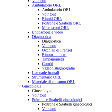
Voir tout
Ambulatorio ORL
Ambulatorio ORL
Voir tout
Riuniti ORL
Poltrone e Sgabelli ORL
Microscopi ORL
Endoscopia e video
Diagnostica
Diagnostica
Voir tout
Occhiali di Frenzel
Rinomanometri
Timpanometri
Combi
Videonistagmografia
Lampade frontali
Strumentario ORL
Materiale di consumo ORL
Ginecologia
Ginecologia
Voir tout
Poltrone e Sgabelli ginecologici
Poltrone e Sgabelli ginecologici
Voir tout