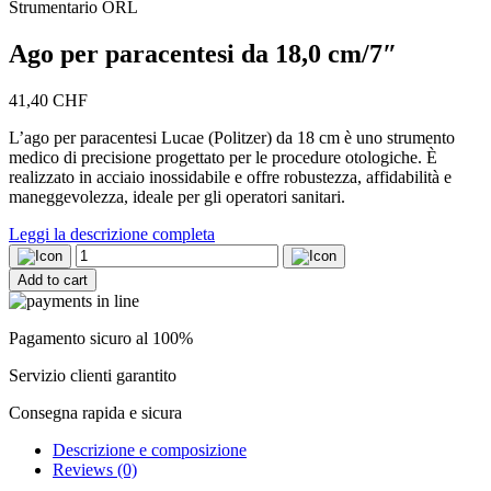
Strumentario ORL
Ago per paracentesi da 18,0 cm/7″
41,40
CHF
L’ago per paracentesi Lucae (Politzer) da 18 cm è uno strumento
medico di precisione progettato per le procedure otologiche. È
realizzato in acciaio inossidabile e offre robustezza, affidabilità e
maneggevolezza, ideale per gli operatori sanitari.
Leggi la descrizione completa
Ago
per
Add to cart
paracentesi
da
18,0
Pagamento sicuro al 100%
cm/7"
quantity
Servizio clienti garantito
Consegna rapida e sicura
Descrizione e composizione
Reviews (0)