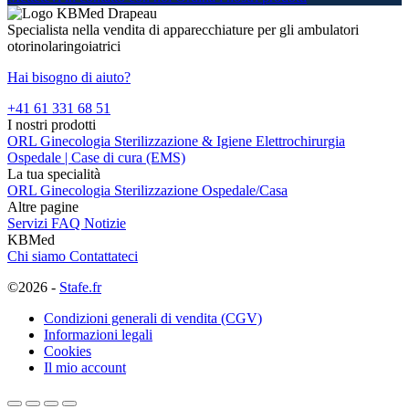
Specialista nella vendita di apparecchiature per gli ambulatori
otorinolaringoiatrici
Hai bisogno di aiuto?
+41 61 331 68 51
I nostri prodotti
ORL
Ginecologia
Sterilizzazione & Igiene
Elettrochirurgia
Ospedale | Case di cura (EMS)
La tua specialità
ORL
Ginecologia
Sterilizzazione
Ospedale/Casa
Altre pagine
Servizi
FAQ
Notizie
KBMed
Chi siamo
Contattateci
©2026 -
Stafe.fr
Condizioni generali di vendita (CGV)
Informazioni legali
Cookies
Il mio account