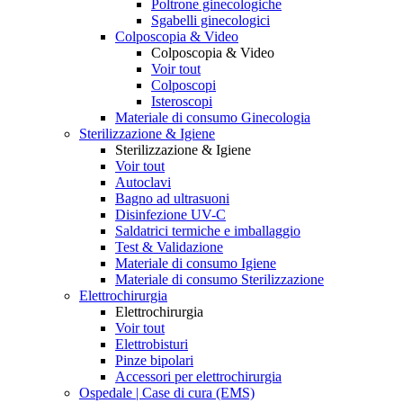
Poltrone ginecologiche
Sgabelli ginecologici
Colposcopia & Video
Colposcopia & Video
Voir tout
Colposcopi
Isteroscopi
Materiale di consumo Ginecologia
Sterilizzazione & Igiene
Sterilizzazione & Igiene
Voir tout
Autoclavi
Bagno ad ultrasuoni
Disinfezione UV-C
Saldatrici termiche e imballaggio
Test & Validazione
Materiale di consumo Igiene
Materiale di consumo Sterilizzazione
Elettrochirurgia
Elettrochirurgia
Voir tout
Elettrobisturi
Pinze bipolari
Accessori per elettrochirurgia
Ospedale | Case di cura (EMS)