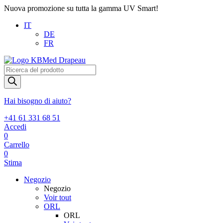
Nuova promozione su tutta la gamma UV Smart!
IT
DE
FR
Products
search
Hai bisogno di aiuto?
+41 61 331 68 51
Accedi
0
Carrello
0
Stima
Negozio
Negozio
Voir tout
ORL
ORL