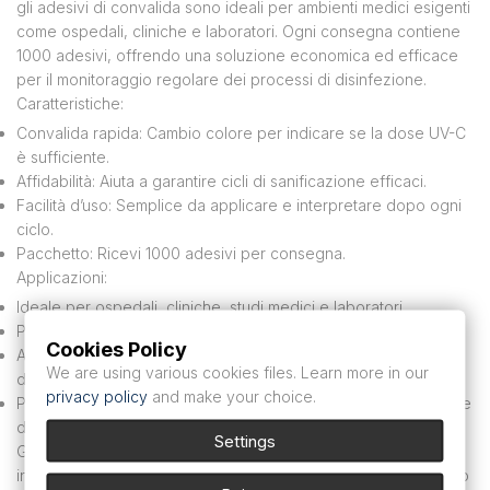
gli adesivi di convalida sono ideali per ambienti medici esigenti
come ospedali, cliniche e laboratori. Ogni consegna contiene
1000 adesivi, offrendo una soluzione economica ed efficace
per il monitoraggio regolare dei processi di disinfezione.
Caratteristiche:
Convalida rapida: Cambio colore per indicare se la dose UV-C
è sufficiente.
Affidabilità: Aiuta a garantire cicli di sanificazione efficaci.
Facilità d’uso: Semplice da applicare e interpretare dopo ogni
ciclo.
Pacchetto: Ricevi 1000 adesivi per consegna.
Applicazioni:
Ideale per ospedali, cliniche, studi medici e laboratori.
Progettato per convalidare i cicli di disinfezione UV-C.
Cookies Policy
Adatto per gli operatori sanitari che desiderano garantire una
We are using various cookies files. Learn more in our
disinfezione ottimale.
privacy policy
and make your choice.
Perfetto per ambienti che richiedono un monitoraggio regolare
dei processi di disinfezione.
Settings
Gli adesivi di convalida UV intelligenti sono una soluzione
indispensabile per gli utenti di dispositivi UV-C, che combinano