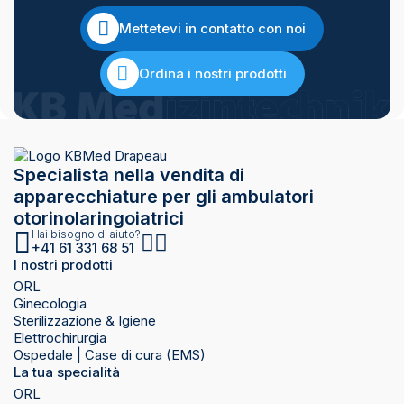
Mettetevi in contatto con noi
Ordina i nostri prodotti
Specialista nella vendita di
apparecchiature per gli ambulatori
otorinolaringoiatrici
Hai bisogno di aiuto?
+41 61 331 68 51
I nostri prodotti
ORL
Ginecologia
Sterilizzazione & Igiene
Elettrochirurgia
Ospedale | Case di cura (EMS)
La tua specialità
ORL