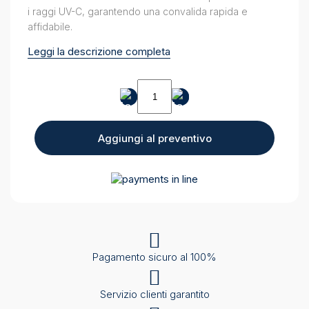
i raggi UV-C, garantendo una convalida rapida e
affidabile.
Leggi la descrizione completa
Adesivi
di
convalida
UV
Aggiungi al preventivo
Smart
quantity
Pagamento sicuro al 100%
Servizio clienti garantito