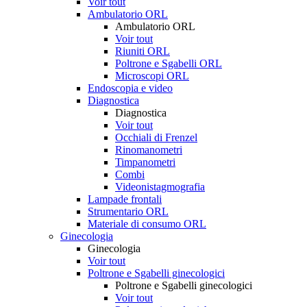
Voir tout
Ambulatorio ORL
Ambulatorio ORL
Voir tout
Riuniti ORL
Poltrone e Sgabelli ORL
Microscopi ORL
Endoscopia e video
Diagnostica
Diagnostica
Voir tout
Occhiali di Frenzel
Rinomanometri
Timpanometri
Combi
Videonistagmografia
Lampade frontali
Strumentario ORL
Materiale di consumo ORL
Ginecologia
Ginecologia
Voir tout
Poltrone e Sgabelli ginecologici
Poltrone e Sgabelli ginecologici
Voir tout