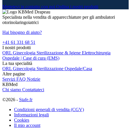
Mettetevi in contatto con noi
Ordina i nostri prodotti
Specialista nella vendita di apparecchiature per gli ambulatori
otorinolaringoiatrici
Hai bisogno di aiuto?
+41 61 331 68 51
I nostri prodotti
ORL
Ginecologia
Sterilizzazione & Igiene
Elettrochirurgia
Ospedale | Case di cura (EMS)
La tua specialità
ORL
Ginecologia
Sterilizzazione
Ospedale/Casa
Altre pagine
Servizi
FAQ
Notizie
KBMed
Chi siamo
Contattateci
©2026 -
Stafe.fr
Condizioni generali di vendita (CGV)
Informazioni legali
Cookies
Il mio account