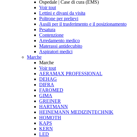
Ospedale | Case di cura (EMS)
Voir tout
Lettini e divani da visita
Poltrone per prelievi
Ausili per il trasferimento e il posizionamento
Pesatura
Contenzione
Arredamento medico
Materassi antidecubito
Aspiratori medici
Marche
Marche
Voir tout
AERAMAX PROFESSIONAL
DEHAG
DIFRA
FAROMED
GIMA
GREINER
HARTMANN
HEINEMANN MEDIZINTECHNIK
HOMOTH
KAPS
KERN
LED