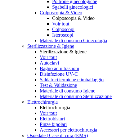
Poltrone ginecologiche
Sgabelli ginecologici
Colposcopia & Video
Colposcopia & Video
Voir tout
Colposcopi
Isteroscopi
Materiale di consumo Ginecologia
Sterilizzazione & Igiene
Sterilizzazione & Igiene
Voir tout
Autoclavi
Bagno ad ultrasuoni
Disinfezione UV-C
Saldatrici termiche e imballaggio
Test & Validazione
Materiale di consumo Igiene
Materiale di consumo Sterilizzazione
Elettrochirurgia
Elettrochirurgia
Voir tout
Elettrobisturi
Pinze bipolari
Accessori per elettrochirurgia
Ospedale | Case di cura (EMS)