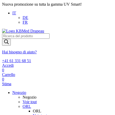
Nuova promozione su tutta la gamma UV Smart!
IT
DE
FR
Products
search
Hai bisogno di aiuto?
+41 61 331 68 51
Accedi
0
Carrello
0
Stima
Negozio
Negozio
Voir tout
ORL
ORL