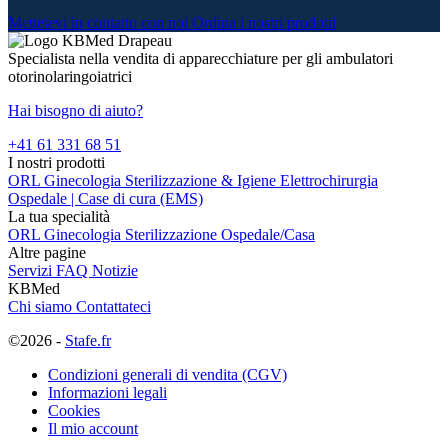
Mettetevi in contatto con noi
Ordina i nostri prodotti
Specialista nella vendita di apparecchiature per gli ambulatori
otorinolaringoiatrici
Hai bisogno di aiuto?
+41 61 331 68 51
I nostri prodotti
ORL
Ginecologia
Sterilizzazione & Igiene
Elettrochirurgia
Ospedale | Case di cura (EMS)
La tua specialità
ORL
Ginecologia
Sterilizzazione
Ospedale/Casa
Altre pagine
Servizi
FAQ
Notizie
KBMed
Chi siamo
Contattateci
©2026 -
Stafe.fr
Condizioni generali di vendita (CGV)
Informazioni legali
Cookies
Il mio account