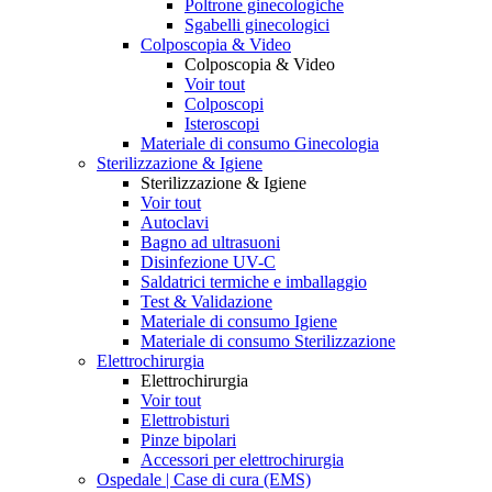
Poltrone ginecologiche
Sgabelli ginecologici
Colposcopia & Video
Colposcopia & Video
Voir tout
Colposcopi
Isteroscopi
Materiale di consumo Ginecologia
Sterilizzazione & Igiene
Sterilizzazione & Igiene
Voir tout
Autoclavi
Bagno ad ultrasuoni
Disinfezione UV-C
Saldatrici termiche e imballaggio
Test & Validazione
Materiale di consumo Igiene
Materiale di consumo Sterilizzazione
Elettrochirurgia
Elettrochirurgia
Voir tout
Elettrobisturi
Pinze bipolari
Accessori per elettrochirurgia
Ospedale | Case di cura (EMS)