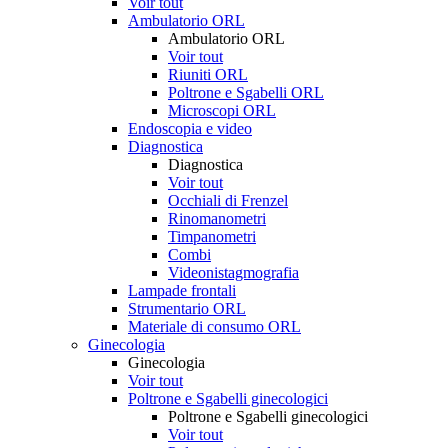
Voir tout
Ambulatorio ORL
Ambulatorio ORL
Voir tout
Riuniti ORL
Poltrone e Sgabelli ORL
Microscopi ORL
Endoscopia e video
Diagnostica
Diagnostica
Voir tout
Occhiali di Frenzel
Rinomanometri
Timpanometri
Combi
Videonistagmografia
Lampade frontali
Strumentario ORL
Materiale di consumo ORL
Ginecologia
Ginecologia
Voir tout
Poltrone e Sgabelli ginecologici
Poltrone e Sgabelli ginecologici
Voir tout