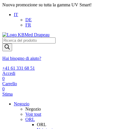
Nuova promozione su tutta la gamma UV Smart!
IT
DE
FR
Products
search
Hai bisogno di aiuto?
+41 61 331 68 51
Accedi
0
Carrello
0
Stima
Negozio
Negozio
Voir tout
ORL
ORL