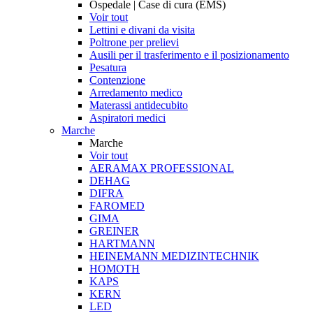
Ospedale | Case di cura (EMS)
Voir tout
Lettini e divani da visita
Poltrone per prelievi
Ausili per il trasferimento e il posizionamento
Pesatura
Contenzione
Arredamento medico
Materassi antidecubito
Aspiratori medici
Marche
Marche
Voir tout
AERAMAX PROFESSIONAL
DEHAG
DIFRA
FAROMED
GIMA
GREINER
HARTMANN
HEINEMANN MEDIZINTECHNIK
HOMOTH
KAPS
KERN
LED