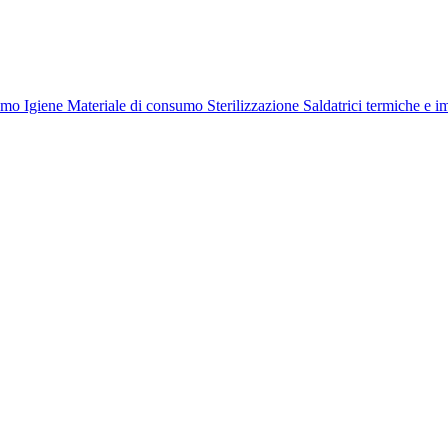
umo Igiene
Materiale di consumo Sterilizzazione
Saldatrici termiche e 