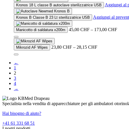
through
product
Aggiungi al 
Kronos 18 L classe B autoclave sterilizzatrice USB
249,00 CHF
has
multiple
Aggiungi al preven
Kronos B Classe B 23 Lt sterilizzatrice USB
variants.
The
options
Price
45,00
CHF
–
173,00
CHF
Manicotto di saldatura x200m
may
range:
be
45,00
This
chosen
throug
product
Price
23,80
CHF
–
28,15
CHF
Mikrozid AF Wipes
on
173,0
has
range:
the
multiple
23,80 CHF
This
product
variants.
through
←
product
page
The
28,15 CHF
1
has
options
2
multiple
may
3
variants.
be
4
The
chosen
→
options
on
may
the
be
product
Specialista nella vendita di apparecchiature per gli ambulatori otorinol
chosen
page
on
Hai bisogno di aiuto?
the
product
+41 61 331 68 51
page
I nostri prodotti