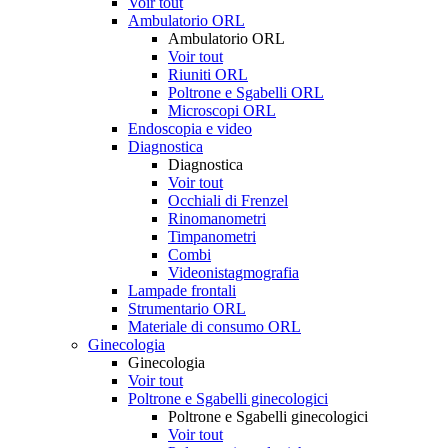
Voir tout
Ambulatorio ORL
Ambulatorio ORL
Voir tout
Riuniti ORL
Poltrone e Sgabelli ORL
Microscopi ORL
Endoscopia e video
Diagnostica
Diagnostica
Voir tout
Occhiali di Frenzel
Rinomanometri
Timpanometri
Combi
Videonistagmografia
Lampade frontali
Strumentario ORL
Materiale di consumo ORL
Ginecologia
Ginecologia
Voir tout
Poltrone e Sgabelli ginecologici
Poltrone e Sgabelli ginecologici
Voir tout