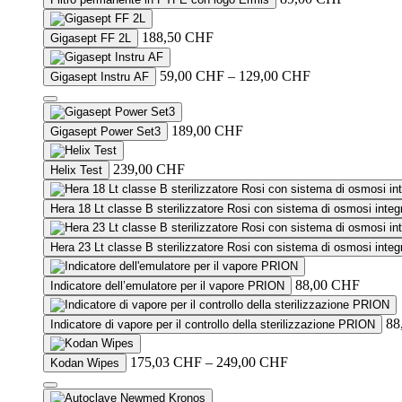
188,50
CHF
Gigasept FF 2L
Price
59,00
CHF
–
129,00
CHF
Gigasept Instru AF
range:
59,00 CHF
This
through
product
189,00
CHF
Gigasept Power Set3
129,00 CHF
has
multiple
239,00
CHF
Helix Test
variants.
The
options
Hera 18 Lt classe B sterilizzatore Rosi con sistema di osmosi integ
may
be
Hera 23 Lt classe B sterilizzatore Rosi con sistema di osmosi integ
chosen
on
88,00
CHF
the
Indicatore dell’emulatore per il vapore PRION
product
page
88
Indicatore di vapore per il controllo della sterilizzazione PRION
Price
175,03
CHF
–
249,00
CHF
Kodan Wipes
range:
175,03 CHF
This