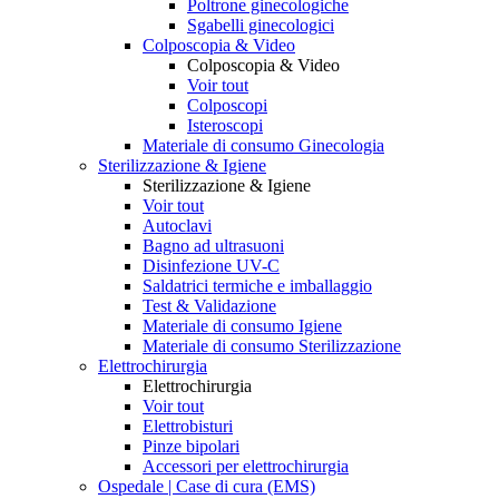
Poltrone ginecologiche
Sgabelli ginecologici
Colposcopia & Video
Colposcopia & Video
Voir tout
Colposcopi
Isteroscopi
Materiale di consumo Ginecologia
Sterilizzazione & Igiene
Sterilizzazione & Igiene
Voir tout
Autoclavi
Bagno ad ultrasuoni
Disinfezione UV-C
Saldatrici termiche e imballaggio
Test & Validazione
Materiale di consumo Igiene
Materiale di consumo Sterilizzazione
Elettrochirurgia
Elettrochirurgia
Voir tout
Elettrobisturi
Pinze bipolari
Accessori per elettrochirurgia
Ospedale | Case di cura (EMS)