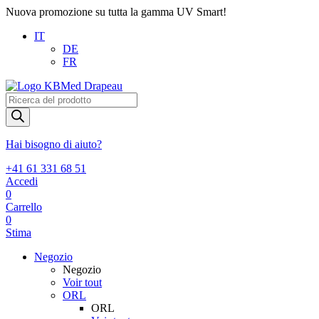
Nuova promozione su tutta la gamma UV Smart!
IT
DE
FR
Products
search
Hai bisogno di aiuto?
+41 61 331 68 51
Accedi
0
Carrello
0
Stima
Negozio
Negozio
Voir tout
ORL
ORL