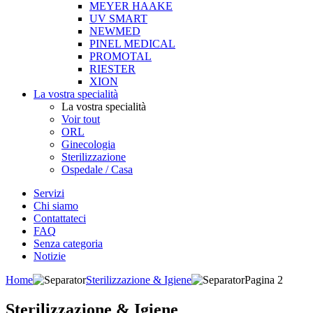
MEYER HAAKE
UV SMART
NEWMED
PINEL MEDICAL
PROMOTAL
RIESTER
XION
La vostra specialità
La vostra specialità
Voir tout
ORL
Ginecologia
Sterilizzazione
Ospedale / Casa
Servizi
Chi siamo
Contattateci
FAQ
Senza categoria
Notizie
Home
Sterilizzazione & Igiene
Pagina 2
Sterilizzazione & Igiene