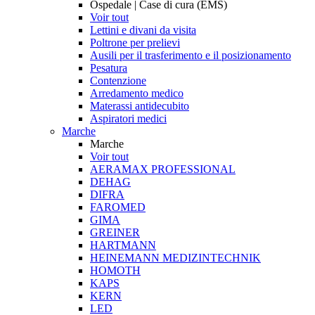
Ospedale | Case di cura (EMS)
Voir tout
Lettini e divani da visita
Poltrone per prelievi
Ausili per il trasferimento e il posizionamento
Pesatura
Contenzione
Arredamento medico
Materassi antidecubito
Aspiratori medici
Marche
Marche
Voir tout
AERAMAX PROFESSIONAL
DEHAG
DIFRA
FAROMED
GIMA
GREINER
HARTMANN
HEINEMANN MEDIZINTECHNIK
HOMOTH
KAPS
KERN
LED