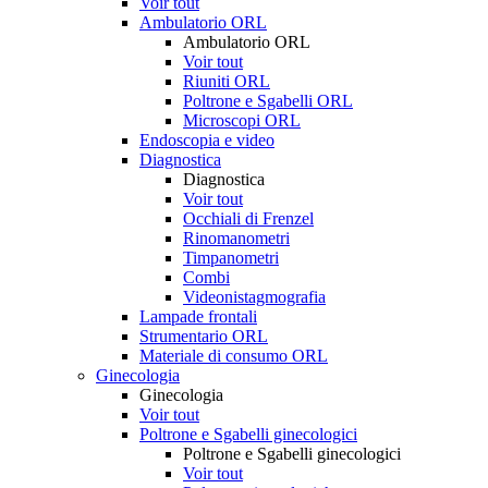
Voir tout
Ambulatorio ORL
Ambulatorio ORL
Voir tout
Riuniti ORL
Poltrone e Sgabelli ORL
Microscopi ORL
Endoscopia e video
Diagnostica
Diagnostica
Voir tout
Occhiali di Frenzel
Rinomanometri
Timpanometri
Combi
Videonistagmografia
Lampade frontali
Strumentario ORL
Materiale di consumo ORL
Ginecologia
Ginecologia
Voir tout
Poltrone e Sgabelli ginecologici
Poltrone e Sgabelli ginecologici
Voir tout