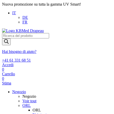
Nuova promozione su tutta la gamma UV Smart!
IT
DE
FR
Products
search
Hai bisogno di aiuto?
+41 61 331 68 51
Accedi
0
Carrello
0
Stima
Negozio
Negozio
Voir tout
ORL
ORL