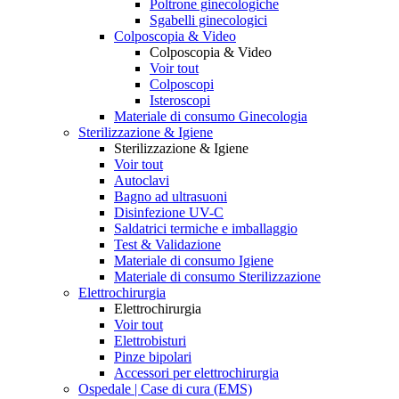
Poltrone ginecologiche
Sgabelli ginecologici
Colposcopia & Video
Colposcopia & Video
Voir tout
Colposcopi
Isteroscopi
Materiale di consumo Ginecologia
Sterilizzazione & Igiene
Sterilizzazione & Igiene
Voir tout
Autoclavi
Bagno ad ultrasuoni
Disinfezione UV-C
Saldatrici termiche e imballaggio
Test & Validazione
Materiale di consumo Igiene
Materiale di consumo Sterilizzazione
Elettrochirurgia
Elettrochirurgia
Voir tout
Elettrobisturi
Pinze bipolari
Accessori per elettrochirurgia
Ospedale | Case di cura (EMS)