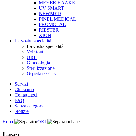
MEYER HAAKE
UV SMART
NEWMED
PINEL MEDICAL
PROMOTAL
RIESTER
XION
La vostra specialità
La vostra specialità
Voir tout
ORL
Ginecologia
Sterilizzazione
Ospedale / Casa
Servizi
Chi siamo
Contattateci
FAQ
Senza categoria
Notizie
Home
ORL
Laser
Laser