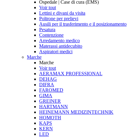
Ospedale | Case di cura (EMS)
Voir tout
Lettini e divani da visita
Poltrone per prelievi
Ausili per il trasferimento e il posizionamento
Pesatura
Contenzione
Arredamento medico
Materassi antidecubito
Aspiratori medici
Marche
Marche
Voir tout
AERAMAX PROFESSIONAL
DEHAG
DIFRA
FAROMED
GIMA
GREINER
HARTMANN
HEINEMANN MEDIZINTECHNIK
HOMOTH
KAPS
KERN
LED