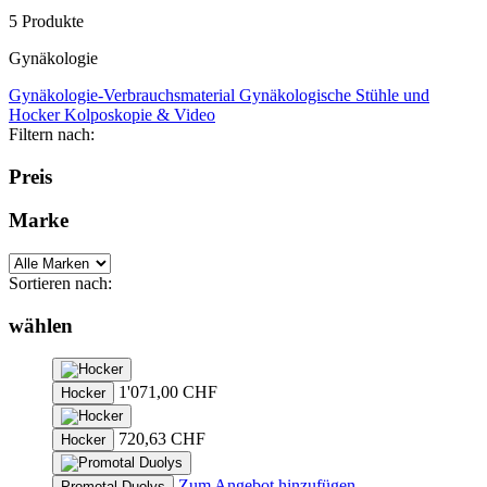
5 Produkte
Gynäkologie
Gynäkologie-Verbrauchsmaterial
Gynäkologische Stühle und
Hocker
Kolposkopie & Video
Filtern nach:
Preis
Marke
Sortieren nach:
wählen
1'071,00
CHF
Hocker
720,63
CHF
Hocker
Zum Angebot hinzufügen
Promotal Duolys