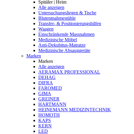
Spitäler | Heim
Alle anzeigen
Untersuchungsliegen & Tische
Blutentnahmestühle
Transfer- & Positionierungshilfen
Waagen
Einschränkende Massnahmen
Medizinische Möbel
Anti-Dekubitus-Matratze
Medizinische Absauggeräte
Marken
Marken
Alle anzeigen
AERAMAX PROFESSIONAL
DEHAG
DIFRA
FAROMED
GIMA
GREINER
HARTMANN
HEINEMANN MEDIZINTECHNIK
HOMOTH
KAPS
KERN
LED