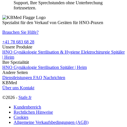
Support, Ihre Sprechstunden ohne Unterbrechung
fortzusetzen.
Spezialist für den Verkauf von Geräten für HNO-Praxen
Brauchen Sie Hilfe?
+41 78 683 68 28
Unsere Produkte
HNO
Gynäkologie
Sterilisation & Hygiene
Elektrochirurgie
Spitäler
| Heim
Ihre Spezialität
HNO
Gynäkologie
Sterilisation
Spitäler | Heim
Andere Seiten
Dienstleistungen
FAQ
Nachrichten
KBMed
Über uns
Kontakt
©2026 -
Stafe.fr
Kundenbereich
Rechtlichen Hinweise
Cookies
Allgemeine Verkaufsbedingungen (AGB)