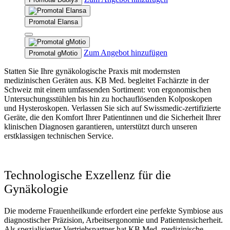
Promotal Elansa
This
product
Zum Angebot hinzufügen
Promotal gMotio
has
multiple
Statten Sie Ihre gynäkologische Praxis mit modernsten
variants.
medizinischen Geräten aus. KB Med. begleitet Fachärzte in der
The
Schweiz mit einem umfassenden Sortiment: von ergonomischen
options
Untersuchungsstühlen bis hin zu hochauflösenden Kolposkopen
may
und Hysteroskopen. Verlassen Sie sich auf Swissmedic-zertifizierte
be
Geräte, die den Komfort Ihrer Patientinnen und die Sicherheit Ihrer
chosen
klinischen Diagnosen garantieren, unterstützt durch unseren
on
erstklassigen technischen Service.
the
product
page
Technologische Exzellenz für die
Gynäkologie
Die moderne Frauenheilkunde erfordert eine perfekte Symbiose aus
diagnostischer Präzision, Arbeitsergonomie und Patientensicherheit.
Als spezialisierter Vertriebspartner hat KB Med. medizinische