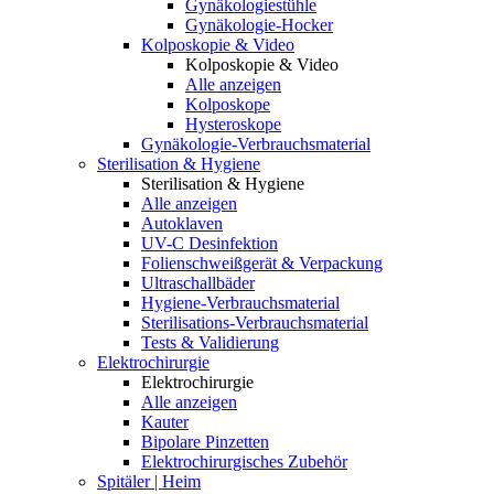
Gynäkologiestühle
Gynäkologie-Hocker
Kolposkopie & Video
Kolposkopie & Video
Alle anzeigen
Kolposkope
Hysteroskope
Gynäkologie-Verbrauchsmaterial
Sterilisation & Hygiene
Sterilisation & Hygiene
Alle anzeigen
Autoklaven
UV-C Desinfektion
Folienschweißgerät & Verpackung
Ultraschallbäder
Hygiene-Verbrauchsmaterial
Sterilisations-Verbrauchsmaterial
Tests & Validierung
Elektrochirurgie
Elektrochirurgie
Alle anzeigen
Kauter
Bipolare Pinzetten
Elektrochirurgisches Zubehör
Spitäler | Heim