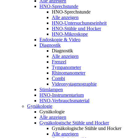
Alle anzeigen
HNO-Sprechstunde
HNO-Sprechstunde
Alle anzeigen
HNO-Untersuchungseinheit
HNO-Stühle und Hocker
HNO-Mikroskope
Endoskopie & Video
Diagnostik
Diagnostik
Alle anzeigen
Frenzel
Tympanometer
Rhinomanometer
Combi
Videonystagmographie
Stirnlampen
HNO-Instrumentarium
HNO-Verbrauchsmaterial
Gynäkologie
Gynäkologie
Alle anzeigen
Gynäkologische Stühle und Hocker
Gynäkologische Stühle und Hocker
Alle anzeigen