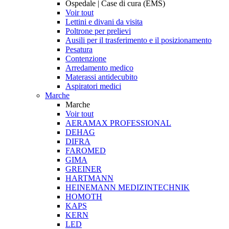
Ospedale | Case di cura (EMS)
Voir tout
Lettini e divani da visita
Poltrone per prelievi
Ausili per il trasferimento e il posizionamento
Pesatura
Contenzione
Arredamento medico
Materassi antidecubito
Aspiratori medici
Marche
Marche
Voir tout
AERAMAX PROFESSIONAL
DEHAG
DIFRA
FAROMED
GIMA
GREINER
HARTMANN
HEINEMANN MEDIZINTECHNIK
HOMOTH
KAPS
KERN
LED