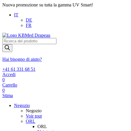
Nuova promozione su tutta la gamma UV Smart!
IT
DE
FR
Products
search
Hai bisogno di aiuto?
+41 61 331 68 51
Accedi
0
Carrello
0
Stima
Negozio
Negozio
Voir tout
ORL
ORL