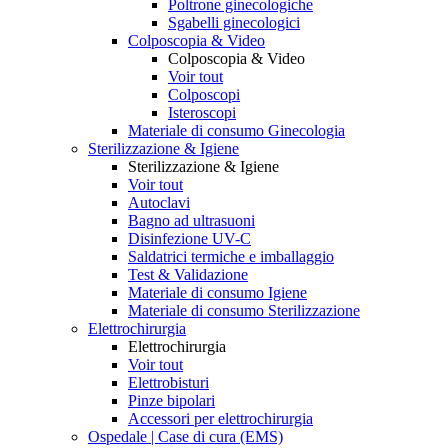
Poltrone ginecologiche
Sgabelli ginecologici
Colposcopia & Video
Colposcopia & Video
Voir tout
Colposcopi
Isteroscopi
Materiale di consumo Ginecologia
Sterilizzazione & Igiene
Sterilizzazione & Igiene
Voir tout
Autoclavi
Bagno ad ultrasuoni
Disinfezione UV-C
Saldatrici termiche e imballaggio
Test & Validazione
Materiale di consumo Igiene
Materiale di consumo Sterilizzazione
Elettrochirurgia
Elettrochirurgia
Voir tout
Elettrobisturi
Pinze bipolari
Accessori per elettrochirurgia
Ospedale | Case di cura (EMS)