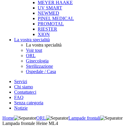
MEYER HAAKE
UV SMART
NEWMED
PINEL MEDICAL
PROMOTAL
RIESTER
XION
La vostra specialità
La vostra specialità
Voir tout
ORL
Ginecologia
Sterilizzazione
Ospedale / Casa
Servizi
Chi siamo
Contattateci
FAQ
Senza categoria
Notizie
Home
ORL
Lampade frontali
Lampada frontale Heine ML4