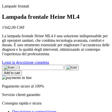
Lampade frontali
Lampada frontale Heine ML4
1'642,00
CHF
La lampada frontale Heine ML4 è una soluzione indispensabile per
gli operatori sanitari, che combina tecnologia avanzata, comfort e
durata. È uno strumento essenziale per migliorare l’accuratezza delle
diagnosi e la qualità degli interventi, ottimizzando al contempo
l’esperienza del professionista.
Leggi la descrizione completa
Lampada
frontale
Add to cart
Heine
ML4
quantity
Pagamento sicuro al 100%
Servizio clienti garantito
Consegna rapida e sicura
Descrizione e composizione