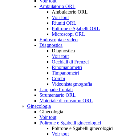
Voir tout
Ambulatorio ORL
Ambulatorio ORL
Voir tout
Riuniti ORL
Poltrone e Sgabelli ORL
Microscopi ORL
Endoscopia e video
Diagnostica
Diagnostica
Voir tout
Occhiali di Frenzel
Rinomanometri
Timpanometri
Combi
Videonistagmografia
Lampade frontali
Strumentario ORL
Materiale di consumo ORL
Ginecologia
Ginecologia
Voir tout
Poltrone e Sgabelli ginecologici
Poltrone e Sgabelli ginecologici
Voir tout