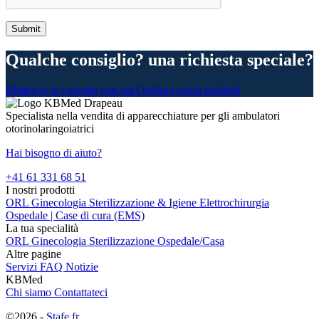
Qualche consiglio? una richiesta speciale?
Mettetevi in contatto con noi
Ordina i nostri prodotti
Specialista nella vendita di apparecchiature per gli ambulatori
otorinolaringoiatrici
Hai bisogno di aiuto?
+41 61 331 68 51
I nostri prodotti
ORL
Ginecologia
Sterilizzazione & Igiene
Elettrochirurgia
Ospedale | Case di cura (EMS)
La tua specialità
ORL
Ginecologia
Sterilizzazione
Ospedale/Casa
Altre pagine
Servizi
FAQ
Notizie
KBMed
Chi siamo
Contattateci
©2026 -
Stafe.fr