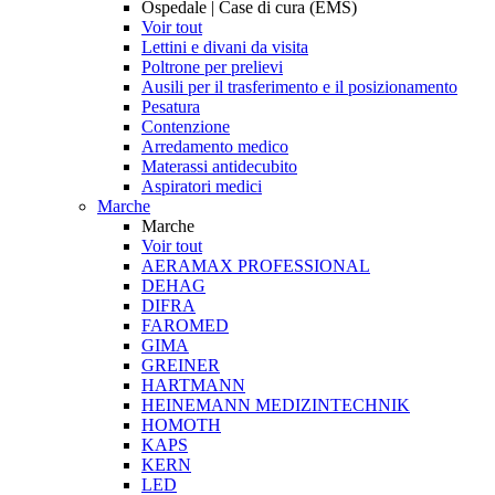
Ospedale | Case di cura (EMS)
Voir tout
Lettini e divani da visita
Poltrone per prelievi
Ausili per il trasferimento e il posizionamento
Pesatura
Contenzione
Arredamento medico
Materassi antidecubito
Aspiratori medici
Marche
Marche
Voir tout
AERAMAX PROFESSIONAL
DEHAG
DIFRA
FAROMED
GIMA
GREINER
HARTMANN
HEINEMANN MEDIZINTECHNIK
HOMOTH
KAPS
KERN
LED