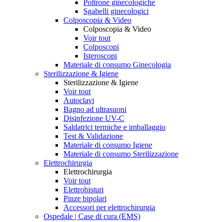
Poltrone ginecologiche
Sgabelli ginecologici
Colposcopia & Video
Colposcopia & Video
Voir tout
Colposcopi
Isteroscopi
Materiale di consumo Ginecologia
Sterilizzazione & Igiene
Sterilizzazione & Igiene
Voir tout
Autoclavi
Bagno ad ultrasuoni
Disinfezione UV-C
Saldatrici termiche e imballaggio
Test & Validazione
Materiale di consumo Igiene
Materiale di consumo Sterilizzazione
Elettrochirurgia
Elettrochirurgia
Voir tout
Elettrobisturi
Pinze bipolari
Accessori per elettrochirurgia
Ospedale | Case di cura (EMS)