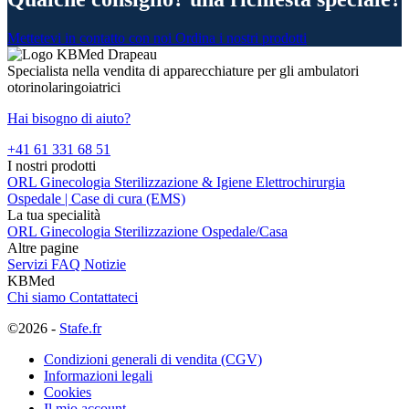
Mettetevi in contatto con noi
Ordina i nostri prodotti
Specialista nella vendita di apparecchiature per gli ambulatori
otorinolaringoiatrici
Hai bisogno di aiuto?
+41 61 331 68 51
I nostri prodotti
ORL
Ginecologia
Sterilizzazione & Igiene
Elettrochirurgia
Ospedale | Case di cura (EMS)
La tua specialità
ORL
Ginecologia
Sterilizzazione
Ospedale/Casa
Altre pagine
Servizi
FAQ
Notizie
KBMed
Chi siamo
Contattateci
©2026 -
Stafe.fr
Condizioni generali di vendita (CGV)
Informazioni legali
Cookies
Il mio account