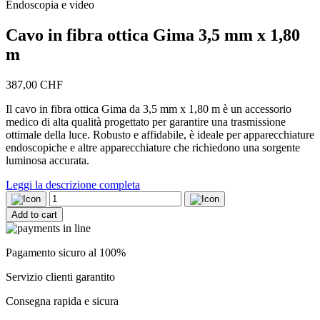
Endoscopia e video
Cavo in fibra ottica Gima 3,5 mm x 1,80
m
387,00
CHF
Il cavo in fibra ottica Gima da 3,5 mm x 1,80 m è un accessorio
medico di alta qualità progettato per garantire una trasmissione
ottimale della luce. Robusto e affidabile, è ideale per apparecchiature
endoscopiche e altre apparecchiature che richiedono una sorgente
luminosa accurata.
Leggi la descrizione completa
Cavo
in
Add to cart
fibra
ottica
Gima
Pagamento sicuro al 100%
3,5
mm
Servizio clienti garantito
x
1,80
Consegna rapida e sicura
m