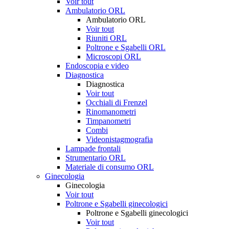
Voir tout
Ambulatorio ORL
Ambulatorio ORL
Voir tout
Riuniti ORL
Poltrone e Sgabelli ORL
Microscopi ORL
Endoscopia e video
Diagnostica
Diagnostica
Voir tout
Occhiali di Frenzel
Rinomanometri
Timpanometri
Combi
Videonistagmografia
Lampade frontali
Strumentario ORL
Materiale di consumo ORL
Ginecologia
Ginecologia
Voir tout
Poltrone e Sgabelli ginecologici
Poltrone e Sgabelli ginecologici
Voir tout