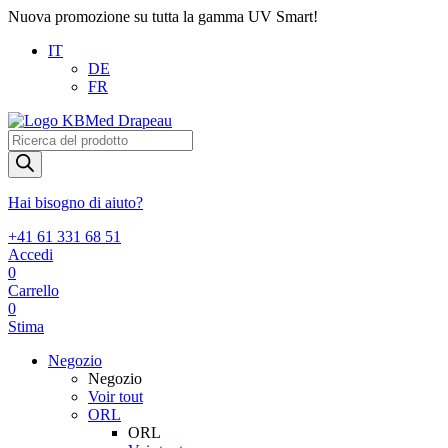
Nuova promozione su tutta la gamma UV Smart!
IT
DE
FR
Products
search
Hai bisogno di aiuto?
+41 61 331 68 51
Accedi
0
Carrello
0
Stima
Negozio
Negozio
Voir tout
ORL
ORL