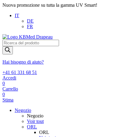
Nuova promozione su tutta la gamma UV Smart!
IT
DE
FR
Products
search
Hai bisogno di aiuto?
+41 61 331 68 51
Accedi
0
Carrello
0
Stima
Negozio
Negozio
Voir tout
ORL
ORL