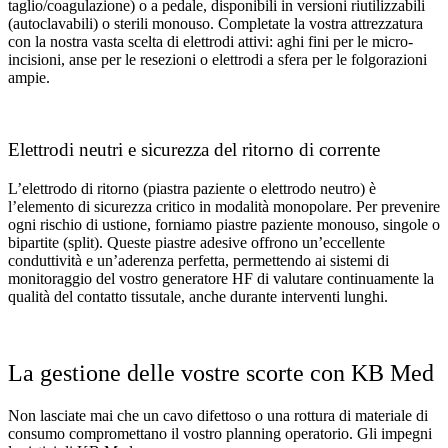
taglio/coagulazione) o a pedale, disponibili in versioni riutilizzabili
(autoclavabili) o sterili monouso. Completate la vostra attrezzatura
con la nostra vasta scelta di elettrodi attivi: aghi fini per le micro-
incisioni, anse per le resezioni o elettrodi a sfera per le folgorazioni
ampie.
Elettrodi neutri e sicurezza del ritorno di corrente
L’elettrodo di ritorno (piastra paziente o elettrodo neutro) è
l’elemento di sicurezza critico in modalità monopolare. Per prevenire
ogni rischio di ustione, forniamo piastre paziente monouso, singole o
bipartite (split). Queste piastre adesive offrono un’eccellente
conduttività e un’aderenza perfetta, permettendo ai sistemi di
monitoraggio del vostro generatore HF di valutare continuamente la
qualità del contatto tissutale, anche durante interventi lunghi.
La gestione delle vostre scorte con KB Med
Non lasciate mai che un cavo difettoso o una rottura di materiale di
consumo compromettano il vostro planning operatorio. Gli impegni