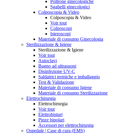
Poltrone ginecologiche
Sgabelli ginecologici
Colposcopia & Video
Colposcopia & Video
Voir tout
Colposcopi
Isteroscopi
Materiale di consumo Ginecologia
Sterilizzazione & Igiene
Sterilizzazione & Igiene
Voir tout
Autoclavi
Bagno ad ultrasuoni
Disinfezione UV-C
Saldatrici termiche e imballaggio
Test & Validazione
Materiale di consumo Igiene
Materiale di consumo Sterilizzazione
Elettrochirurgia
Elettrochirurgia
Voir tout
Elettrobisturi
Pinze bipolari
Accessori per elettrochirurgia
Ospedale | Case di cura (EMS)