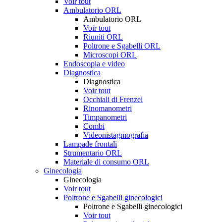
Voir tout
Ambulatorio ORL
Ambulatorio ORL
Voir tout
Riuniti ORL
Poltrone e Sgabelli ORL
Microscopi ORL
Endoscopia e video
Diagnostica
Diagnostica
Voir tout
Occhiali di Frenzel
Rinomanometri
Timpanometri
Combi
Videonistagmografia
Lampade frontali
Strumentario ORL
Materiale di consumo ORL
Ginecologia
Ginecologia
Voir tout
Poltrone e Sgabelli ginecologici
Poltrone e Sgabelli ginecologici
Voir tout