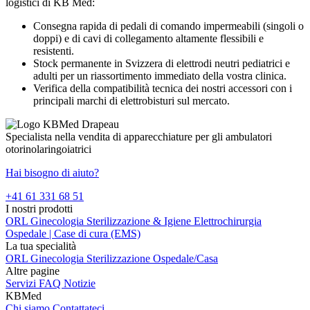
logistici di KB Med:
Consegna rapida di pedali di comando impermeabili (singoli o
doppi) e di cavi di collegamento altamente flessibili e
resistenti.
Stock permanente in Svizzera di elettrodi neutri pediatrici e
adulti per un riassortimento immediato della vostra clinica.
Verifica della compatibilità tecnica dei nostri accessori con i
principali marchi di elettrobisturi sul mercato.
Specialista nella vendita di apparecchiature per gli ambulatori
otorinolaringoiatrici
Hai bisogno di aiuto?
+41 61 331 68 51
I nostri prodotti
ORL
Ginecologia
Sterilizzazione & Igiene
Elettrochirurgia
Ospedale | Case di cura (EMS)
La tua specialità
ORL
Ginecologia
Sterilizzazione
Ospedale/Casa
Altre pagine
Servizi
FAQ
Notizie
KBMed
Chi siamo
Contattateci