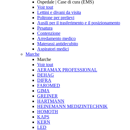
Ospedale | Case di cura (EMS)
Voir tout
Lettini e divani da visita
Poltrone per prelievi
Ausili per il trasferimento e il posizionamento
Pesatura
Contenzione
Arredamento medico
Materassi antidecubito
Aspiratori medici
Marche
Marche
Voir tout
AERAMAX PROFESSIONAL
DEHAG
DIFRA
FAROMED
GIMA
GREINER
HARTMANN
HEINEMANN MEDIZINTECHNIK
HOMOTH
KAPS
KERN
LED