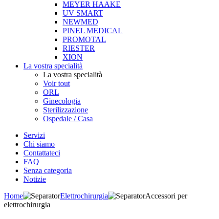
MEYER HAAKE
UV SMART
NEWMED
PINEL MEDICAL
PROMOTAL
RIESTER
XION
La vostra specialità
La vostra specialità
Voir tout
ORL
Ginecologia
Sterilizzazione
Ospedale / Casa
Servizi
Chi siamo
Contattateci
FAQ
Senza categoria
Notizie
Home
Elettrochirurgia
Accessori per
elettrochirurgia