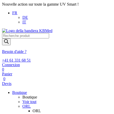
Nouvelle action sur toute la gamme UV Smart !
FR
DE
IT
Recherche
de
produits
Besoin d'aide ?
+41 61 331 68 51
Connexion
0
Panier
0
Devis
Boutique
Boutique
Voir tout
ORL
ORL