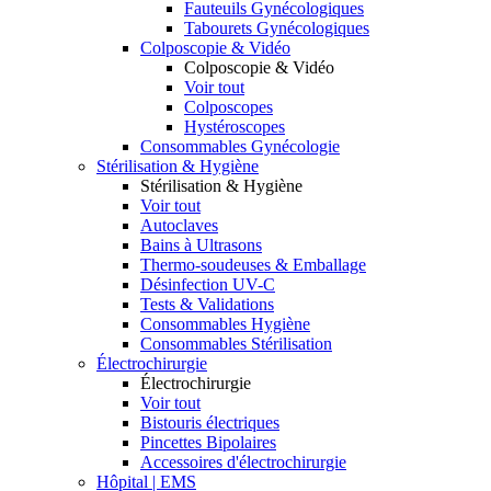
Fauteuils Gynécologiques
Tabourets Gynécologiques
Colposcopie & Vidéo
Colposcopie & Vidéo
Voir tout
Colposcopes
Hystéroscopes
Consommables Gynécologie
Stérilisation & Hygiène
Stérilisation & Hygiène
Voir tout
Autoclaves
Bains à Ultrasons
Thermo-soudeuses & Emballage
Désinfection UV-C
Tests & Validations
Consommables Hygiène
Consommables Stérilisation
Électrochirurgie
Électrochirurgie
Voir tout
Bistouris électriques
Pincettes Bipolaires
Accessoires d'électrochirurgie
Hôpital | EMS