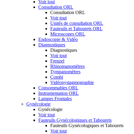
Voir tout
Consultation ORL
Consultation ORL
Voir tout
Unités de consultation ORL
Fauteuils et Tabourets ORL
Microscopes ORL
Endoscopie & Vidéo
Diagnostiques
Diagnostiques
Voir tout
Frenzel
Rhinomanomètres
Tympanomètres
Combi
Vidéonystagmographie
Consommables ORL
Instrumentation ORL
Lampes Frontales
Gynécologie
Gynécologie
Voir tout
Fauteuils Gynécologiques et Tabourets
Fauteuils Gynécologiques et Tabourets
Voir tout