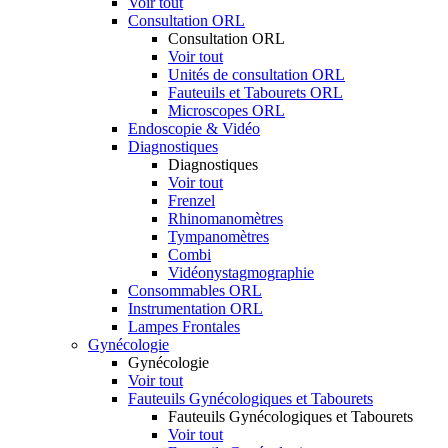
Voir tout
Consultation ORL
Consultation ORL
Voir tout
Unités de consultation ORL
Fauteuils et Tabourets ORL
Microscopes ORL
Endoscopie & Vidéo
Diagnostiques
Diagnostiques
Voir tout
Frenzel
Rhinomanomètres
Tympanomètres
Combi
Vidéonystagmographie
Consommables ORL
Instrumentation ORL
Lampes Frontales
Gynécologie
Gynécologie
Voir tout
Fauteuils Gynécologiques et Tabourets
Fauteuils Gynécologiques et Tabourets
Voir tout