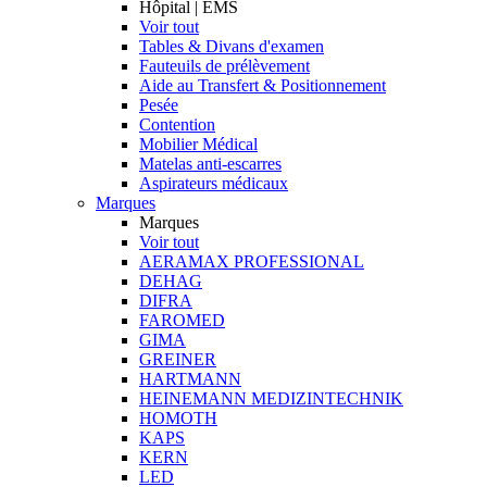
Hôpital | EMS
Voir tout
Tables & Divans d'examen
Fauteuils de prélèvement
Aide au Transfert & Positionnement
Pesée
Contention
Mobilier Médical
Matelas anti-escarres
Aspirateurs médicaux
Marques
Marques
Voir tout
AERAMAX PROFESSIONAL
DEHAG
DIFRA
FAROMED
GIMA
GREINER
HARTMANN
HEINEMANN MEDIZINTECHNIK
HOMOTH
KAPS
KERN
LED