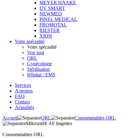
MEYER HAAKE
UV SMART
NEWMED
PINEL MEDICAL
PROMOTAL
RIESTER
XION
Votre spécialité
Votre spécialité
Voir tout
ORL
Gynécologie
Stérilisation
Hôpital / EMS
Services
A propos
FAQ
Contact
Actualités
Accueil
ORL
Consommables ORL
Mikrozid® AF lingettes
Consommables ORL