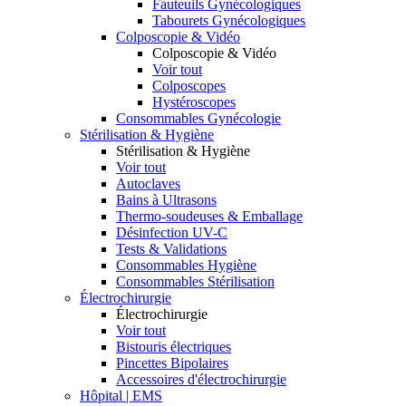
Fauteuils Gynécologiques
Tabourets Gynécologiques
Colposcopie & Vidéo
Colposcopie & Vidéo
Voir tout
Colposcopes
Hystéroscopes
Consommables Gynécologie
Stérilisation & Hygiène
Stérilisation & Hygiène
Voir tout
Autoclaves
Bains à Ultrasons
Thermo-soudeuses & Emballage
Désinfection UV-C
Tests & Validations
Consommables Hygiène
Consommables Stérilisation
Électrochirurgie
Électrochirurgie
Voir tout
Bistouris électriques
Pincettes Bipolaires
Accessoires d'électrochirurgie
Hôpital | EMS