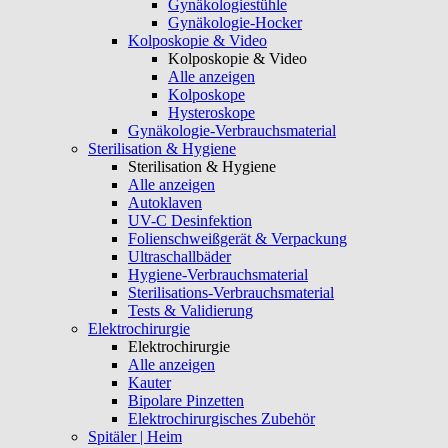
Gynäkologiestühle
Gynäkologie-Hocker
Kolposkopie & Video
Kolposkopie & Video
Alle anzeigen
Kolposkope
Hysteroskope
Gynäkologie-Verbrauchsmaterial
Sterilisation & Hygiene
Sterilisation & Hygiene
Alle anzeigen
Autoklaven
UV-C Desinfektion
Folienschweißgerät & Verpackung
Ultraschallbäder
Hygiene-Verbrauchsmaterial
Sterilisations-Verbrauchsmaterial
Tests & Validierung
Elektrochirurgie
Elektrochirurgie
Alle anzeigen
Kauter
Bipolare Pinzetten
Elektrochirurgisches Zubehör
Spitäler | Heim