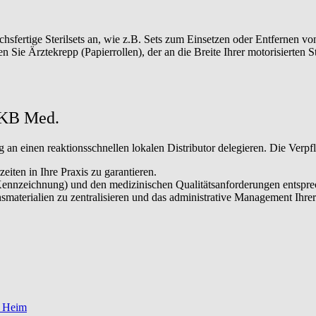
sfertige Sterilsets an, wie z.B. Sets zum Einsetzen oder Entfernen von 
Sie Ärztekrepp (Papierrollen), der an die Breite Ihrer motorisierten St
h KB Med.
g an einen reaktionsschnellen lokalen Distributor delegieren. Die Ver
iten in Ihre Praxis zu garantieren.
E-Kennzeichnung) und den medizinischen Qualitätsanforderungen entspre
materialien zu zentralisieren und das administrative Management Ihrer
 | Heim