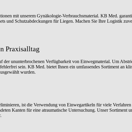
ationen mit unserem Gynäkologie-Verbrauchsmaterial. KB Med. garantie
ets und Schutzabdeckungen für Liegen. Machen Sie Ihre Logistik zuverl
n Praxisalltag
uf der ununterbrochenen Verfügbarkeit von Einwegmaterial. Um Abstric
lerfrei sein. KB Med. bietet Ihnen ein umfassendes Sortiment an klin
 ausgewählt wurden.
eliminieren, ist die Verwendung von Einwegartikeln für viele Verfahre
ndeten Kanten für eine atraumatische Untersuchung. Unser Sortiment um
.