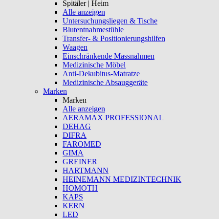
Spitäler | Heim
Alle anzeigen
Untersuchungsliegen & Tische
Blutentnahmestühle
Transfer- & Positionierungshilfen
Waagen
Einschränkende Massnahmen
Medizinische Möbel
Anti-Dekubitus-Matratze
Medizinische Absauggeräte
Marken
Marken
Alle anzeigen
AERAMAX PROFESSIONAL
DEHAG
DIFRA
FAROMED
GIMA
GREINER
HARTMANN
HEINEMANN MEDIZINTECHNIK
HOMOTH
KAPS
KERN
LED