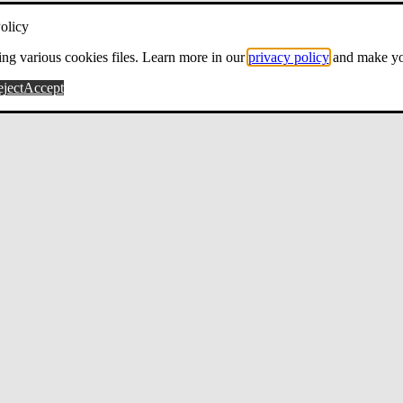
olicy
ng various cookies files. Learn more in our
privacy policy
and make yo
ject
Accept