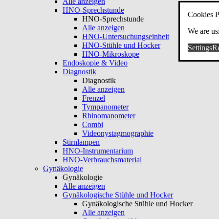
Alle anzeigen
HNO-Sprechstunde
Cookies P
HNO-Sprechstunde
Alle anzeigen
We are usi
HNO-Untersuchungseinheit
HNO-Stühle und Hocker
Settings
Re
HNO-Mikroskope
Endoskopie & Video
Diagnostik
Diagnostik
Alle anzeigen
Frenzel
Tympanometer
Rhinomanometer
Combi
Videonystagmographie
Stirnlampen
HNO-Instrumentarium
HNO-Verbrauchsmaterial
Gynäkologie
Gynäkologie
Alle anzeigen
Gynäkologische Stühle und Hocker
Gynäkologische Stühle und Hocker
Alle anzeigen