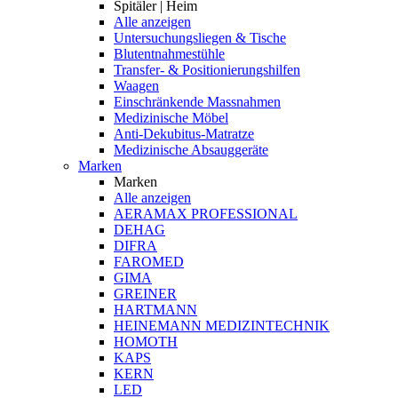
Spitäler | Heim
Alle anzeigen
Untersuchungsliegen & Tische
Blutentnahmestühle
Transfer- & Positionierungshilfen
Waagen
Einschränkende Massnahmen
Medizinische Möbel
Anti-Dekubitus-Matratze
Medizinische Absauggeräte
Marken
Marken
Alle anzeigen
AERAMAX PROFESSIONAL
DEHAG
DIFRA
FAROMED
GIMA
GREINER
HARTMANN
HEINEMANN MEDIZINTECHNIK
HOMOTH
KAPS
KERN
LED