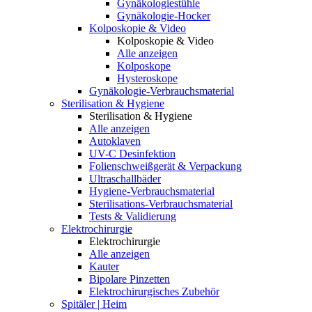
Gynäkologiestühle
Gynäkologie-Hocker
Kolposkopie & Video
Kolposkopie & Video
Alle anzeigen
Kolposkope
Hysteroskope
Gynäkologie-Verbrauchsmaterial
Sterilisation & Hygiene
Sterilisation & Hygiene
Alle anzeigen
Autoklaven
UV-C Desinfektion
Folienschweißgerät & Verpackung
Ultraschallbäder
Hygiene-Verbrauchsmaterial
Sterilisations-Verbrauchsmaterial
Tests & Validierung
Elektrochirurgie
Elektrochirurgie
Alle anzeigen
Kauter
Bipolare Pinzetten
Elektrochirurgisches Zubehör
Spitäler | Heim