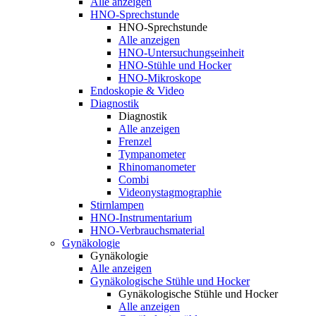
Alle anzeigen
HNO-Sprechstunde
HNO-Sprechstunde
Alle anzeigen
HNO-Untersuchungseinheit
HNO-Stühle und Hocker
HNO-Mikroskope
Endoskopie & Video
Diagnostik
Diagnostik
Alle anzeigen
Frenzel
Tympanometer
Rhinomanometer
Combi
Videonystagmographie
Stirnlampen
HNO-Instrumentarium
HNO-Verbrauchsmaterial
Gynäkologie
Gynäkologie
Alle anzeigen
Gynäkologische Stühle und Hocker
Gynäkologische Stühle und Hocker
Alle anzeigen