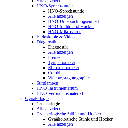
Alle anzeigen
HNO-Sprechstunde
HNO-Sprechstunde
Alle anzeigen
HNO-Untersuchungseinheit
HNO-Stühle und Hocker
HNO-Mikroskope
Endoskopie & Video
Diagnostik
Diagnostik
Alle anzeigen
Frenzel
Tympanometer
Rhinomanometer
Combi
Videonystagmographie
Stirnlampen
HNO-Instrumentarium
HNO-Verbrauchsmaterial
Gynäkologie
Gynäkologie
Alle anzeigen
Gynäkologische Stühle und Hocker
Gynäkologische Stühle und Hocker
Alle anzeigen