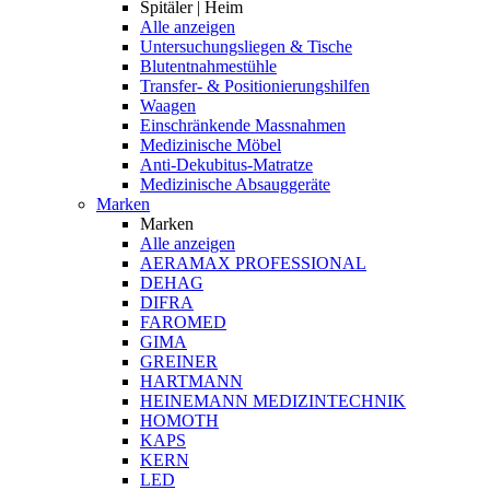
Spitäler | Heim
Alle anzeigen
Untersuchungsliegen & Tische
Blutentnahmestühle
Transfer- & Positionierungshilfen
Waagen
Einschränkende Massnahmen
Medizinische Möbel
Anti-Dekubitus-Matratze
Medizinische Absauggeräte
Marken
Marken
Alle anzeigen
AERAMAX PROFESSIONAL
DEHAG
DIFRA
FAROMED
GIMA
GREINER
HARTMANN
HEINEMANN MEDIZINTECHNIK
HOMOTH
KAPS
KERN
LED