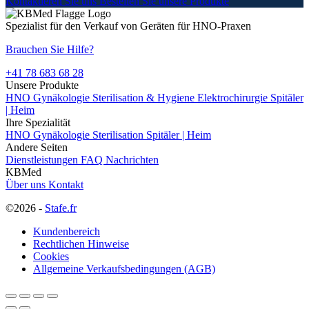
Kontaktieren Sie uns
Bestellen Sie unsere Produkte
Spezialist für den Verkauf von Geräten für HNO-Praxen
Brauchen Sie Hilfe?
+41 78 683 68 28
Unsere Produkte
HNO
Gynäkologie
Sterilisation & Hygiene
Elektrochirurgie
Spitäler
| Heim
Ihre Spezialität
HNO
Gynäkologie
Sterilisation
Spitäler | Heim
Andere Seiten
Dienstleistungen
FAQ
Nachrichten
KBMed
Über uns
Kontakt
©2026 -
Stafe.fr
Kundenbereich
Rechtlichen Hinweise
Cookies
Allgemeine Verkaufsbedingungen (AGB)