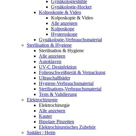
Gynäkologiestühle
Gynäkologie-Hocker
Kolposkopie & Video
Kolposkopie & Video
Alle anzeigen
Kolposkope
Hysteroskope
Gynäkologie-Verbrauchsmaterial
Sterilisation & Hygiene
Sterilisation & Hygiene
Alle anzeigen
Autoklaven
UV-C Desinfektion
Folienschweißgerät & Verpackung
Ultraschallbäder
Hygiene-Verbrauchsmaterial
Sterilisations-Verbrauchsmaterial
Tests & Validierung
Elektrochirurgie
Elektrochirurgie
Alle anzeigen
Kauter
Bipolare Pinzetten
Elektrochirurgisches Zubehör
Spitäler | Heim