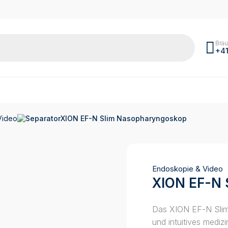
Brau
+41
Video
XION EF-N Slim Nasopharyngoskop
Endoskopie & Video
XION EF-N 
Das XION EF-N Slim
und intuitives mediz