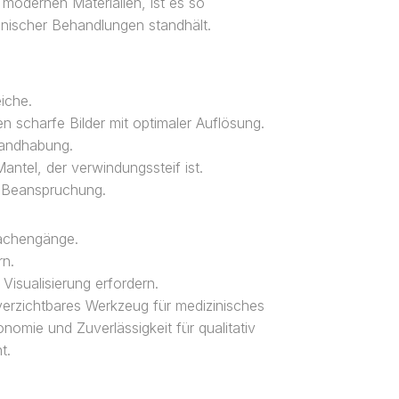
 modernen Materialien, ist es so
zinischer Behandlungen standhält.
iche.
n scharfe Bilder mit optimaler Auflösung.
Handhabung.
Mantel, der verwindungssteif ist.
e Beanspruchung.
achengänge.
rn.
Visualisierung erfordern.
rzichtbares Werkzeug für medizinisches
nomie und Zuverlässigkeit für qualitativ
t.