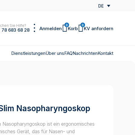
DE
chen Sie Hilfe?
0
0
Anmelden
Korb
KV anfordern
 78 683 68 28
Dienstleistungen
Über uns
FAQ
Nachrichten
Kontakt
Slim Nasopharyngoskop
 Nasopharyngoskop ist ein ergonomisches
inisches Gerät, das für Nasen- und