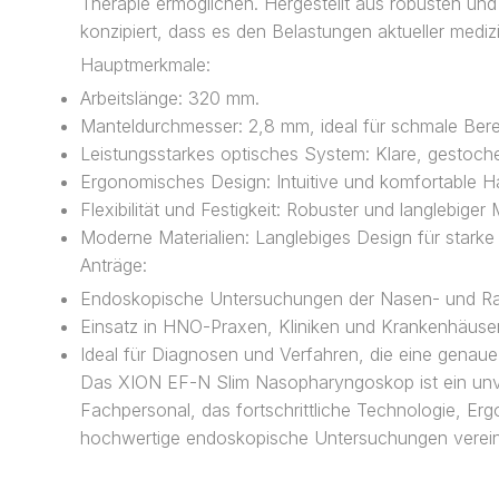
Therapie ermöglichen. Hergestellt aus robusten und
konzipiert, dass es den Belastungen aktueller medi
Hauptmerkmale:
Arbeitslänge: 320 mm.
Manteldurchmesser: 2,8 mm, ideal für schmale Bere
Leistungsstarkes optisches System: Klare, gestoche
Ergonomisches Design: Intuitive und komfortable 
Flexibilität und Festigkeit: Robuster und langlebiger 
Moderne Materialien: Langlebiges Design für stark
Anträge:
Endoskopische Untersuchungen der Nasen- und R
Einsatz in HNO-Praxen, Kliniken und Krankenhäuse
Ideal für Diagnosen und Verfahren, die eine genaue 
Das XION EF-N Slim Nasopharyngoskop ist ein unve
Fachpersonal, das fortschrittliche Technologie, Ergo
hochwertige endoskopische Untersuchungen verein