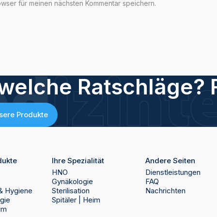
owser für meinen nächsten Kommentar speichern.
welche Ratschläge? 
nsere Produkte
dukte
Ihre Spezialität
Andere Seiten
HNO
Dienstleistungen
Gynäkologie
FAQ
n & Hygiene
Sterilisation
Nachrichten
rgie
Spitäler | Heim
eim