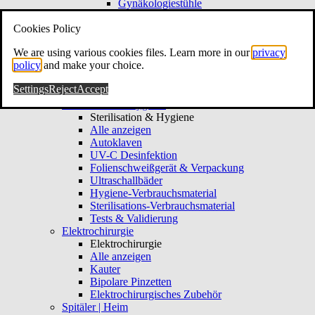
Gynäkologiestühle
Gynäkologie-Hocker
Cookies Policy
Kolposkopie & Video
Kolposkopie & Video
We are using various cookies files. Learn more in our
privacy
Alle anzeigen
policy
and make your choice.
Kolposkope
Hysteroskope
Settings
Reject
Accept
Gynäkologie-Verbrauchsmaterial
Sterilisation & Hygiene
Sterilisation & Hygiene
Alle anzeigen
Autoklaven
UV-C Desinfektion
Folienschweißgerät & Verpackung
Ultraschallbäder
Hygiene-Verbrauchsmaterial
Sterilisations-Verbrauchsmaterial
Tests & Validierung
Elektrochirurgie
Elektrochirurgie
Alle anzeigen
Kauter
Bipolare Pinzetten
Elektrochirurgisches Zubehör
Spitäler | Heim