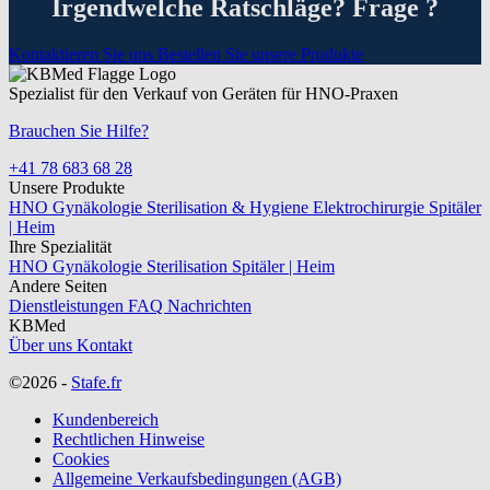
Irgendwelche Ratschläge? Frage ?
Kontaktieren Sie uns
Bestellen Sie unsere Produkte
Spezialist für den Verkauf von Geräten für HNO-Praxen
Brauchen Sie Hilfe?
+41 78 683 68 28
Unsere Produkte
HNO
Gynäkologie
Sterilisation & Hygiene
Elektrochirurgie
Spitäler
| Heim
Ihre Spezialität
HNO
Gynäkologie
Sterilisation
Spitäler | Heim
Andere Seiten
Dienstleistungen
FAQ
Nachrichten
KBMed
Über uns
Kontakt
©2026 -
Stafe.fr
Kundenbereich
Rechtlichen Hinweise
Cookies
Allgemeine Verkaufsbedingungen (AGB)