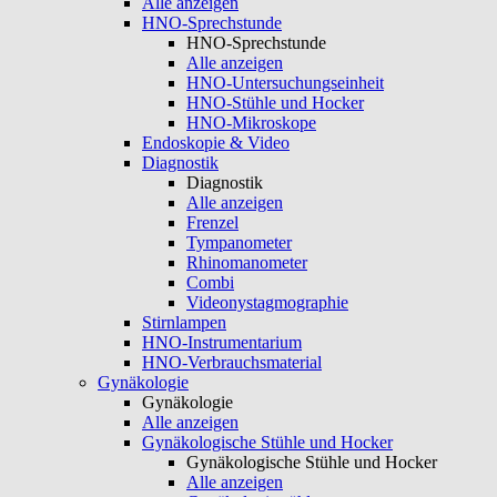
Alle anzeigen
HNO-Sprechstunde
HNO-Sprechstunde
Alle anzeigen
HNO-Untersuchungseinheit
HNO-Stühle und Hocker
HNO-Mikroskope
Endoskopie & Video
Diagnostik
Diagnostik
Alle anzeigen
Frenzel
Tympanometer
Rhinomanometer
Combi
Videonystagmographie
Stirnlampen
HNO-Instrumentarium
HNO-Verbrauchsmaterial
Gynäkologie
Gynäkologie
Alle anzeigen
Gynäkologische Stühle und Hocker
Gynäkologische Stühle und Hocker
Alle anzeigen