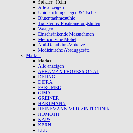
Spitäler | Heim
Alle anzeigen
Untersuchungsliegen & Tische
Blutentnahmestühle
Transfer- & Positionierungshilfen
Waagen
Einschränkende Massnahmen
Medizinische Möbel
Anti-Dekubitus-Matratze
Medizinische Absauggeräte
Marken
Marken
Alle anzeigen
AERAMAX PROFESSIONAL
DEHAG
DIFRA
FAROMED
GIMA
GREINER
HARTMANN
HEINEMANN MEDIZINTECHNIK
HOMOTH
KAPS
KERN
LED