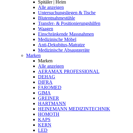
Spitäler | Heim
Alle anzeigen
Untersuchungsliegen & Tische
Blutentnahmestühle
Transfer- & Positionierungshilfen
Waagen
Einschränkende Massnahmen
Medizinische Möbel
Anti-Dekubitus-Matratze
Medizinische Absauggeräte
Marken
Marken
Alle anzeigen
AERAMAX PROFESSIONAL
DEHAG
DIFRA
FAROMED
GIMA
GREINER
HARTMANN
HEINEMANN MEDIZINTECHNIK
HOMOTH
KAPS
KERN
LED