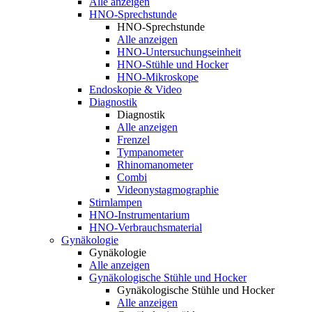
Alle anzeigen
HNO-Sprechstunde
HNO-Sprechstunde
Alle anzeigen
HNO-Untersuchungseinheit
HNO-Stühle und Hocker
HNO-Mikroskope
Endoskopie & Video
Diagnostik
Diagnostik
Alle anzeigen
Frenzel
Tympanometer
Rhinomanometer
Combi
Videonystagmographie
Stirnlampen
HNO-Instrumentarium
HNO-Verbrauchsmaterial
Gynäkologie
Gynäkologie
Alle anzeigen
Gynäkologische Stühle und Hocker
Gynäkologische Stühle und Hocker
Alle anzeigen