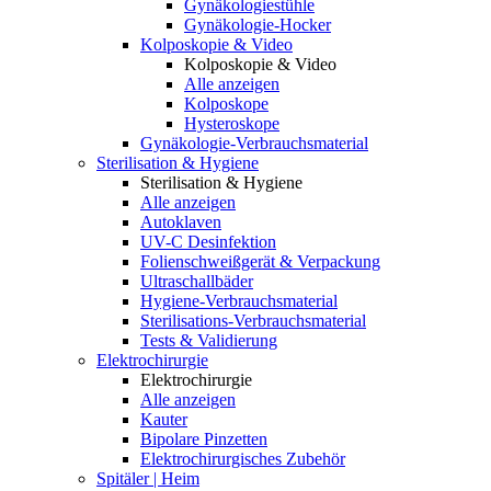
Gynäkologiestühle
Gynäkologie-Hocker
Kolposkopie & Video
Kolposkopie & Video
Alle anzeigen
Kolposkope
Hysteroskope
Gynäkologie-Verbrauchsmaterial
Sterilisation & Hygiene
Sterilisation & Hygiene
Alle anzeigen
Autoklaven
UV-C Desinfektion
Folienschweißgerät & Verpackung
Ultraschallbäder
Hygiene-Verbrauchsmaterial
Sterilisations-Verbrauchsmaterial
Tests & Validierung
Elektrochirurgie
Elektrochirurgie
Alle anzeigen
Kauter
Bipolare Pinzetten
Elektrochirurgisches Zubehör
Spitäler | Heim