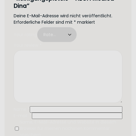
Dina”
Deine E-Mail-Adresse wird nicht veröffentlicht.
Erforderliche Felder sind mit
*
markiert
Your rating
Your review
*
Name
*
E-mail
*
Name, E-Mail-Adresse und Website in diesem
Browser für meinen nächsten Kommentar
speichern.