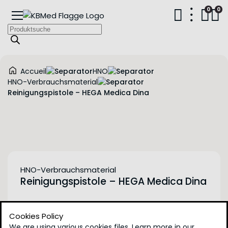
0
0
Products
search
Accueil
HNO
HNO-Verbrauchsmaterial
Reinigungspistole – HEGA Medica Dina
HNO-Verbrauchsmaterial
Reinigungspistole – HEGA Medica Dina
Die HEGA Medica Dina Waschpistole ist ein
Cookies Policy
vielseitiges Werkzeug, das für die optimale
Reinigung von Endoskopen, Kanülen und anderen
We are using various cookies files. Learn more in our