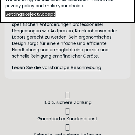
medizinischen Instrumenten konzipiert wurde. Dank
privacy policy
and make your choice.
seiner Fähigkeit, verschiedene Zubehörteile
Settings
Reject
Accept
anzupassen, bietet es eine große Flexibilität, um den
spezifischen Anforderungen professioneller
Umgebungen wie Arztpraxen, Krankenhäuser oder
Labors gerecht zu werden. Sein ergonomisches
Design sorgt für eine einfache und effiziente
Handhabung und ermöglicht eine präzise und
schnelle Reinigung empfindlicher Geräte.
Lesen Sie die vollständige Beschreibung
100 % sichere Zahlung
Garantierter Kundendienst
Schnelle und sichere Lieferung