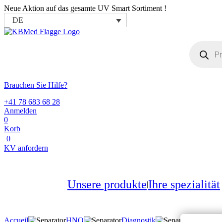
Neue Aktion auf das gesamte UV Smart Sortiment !
DE
Products
search
Brauchen Sie Hilfe?
+41 78 683 68 28
Anmelden
0
Korb
0
KV anfordern
Unsere produkte
Ihre spezialität
Accueil
HNO
Diagnostik
Tymp 4