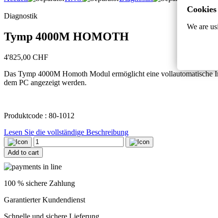
Cookies
Diagnostik
We are usi
Tymp 4000M HOMOTH
4'825,00
CHF
Das Tymp 4000M Homoth Modul ermöglicht eine vollautomatische Im
dem PC angezeigt werden.
Produktcode : 80-1012
Lesen Sie die vollständige Beschreibung
Tymp
4000M
Add to cart
HOMOTH
quantity
100 % sichere Zahlung
Garantierter Kundendienst
Schnelle und sichere Lieferung