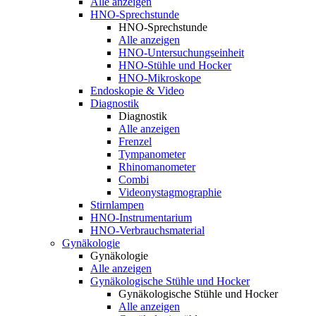
Alle anzeigen
HNO-Sprechstunde
HNO-Sprechstunde
Alle anzeigen
HNO-Untersuchungseinheit
HNO-Stühle und Hocker
HNO-Mikroskope
Endoskopie & Video
Diagnostik
Diagnostik
Alle anzeigen
Frenzel
Tympanometer
Rhinomanometer
Combi
Videonystagmographie
Stirnlampen
HNO-Instrumentarium
HNO-Verbrauchsmaterial
Gynäkologie
Gynäkologie
Alle anzeigen
Gynäkologische Stühle und Hocker
Gynäkologische Stühle und Hocker
Alle anzeigen