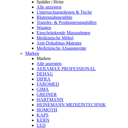
Spitäler | Heim
Alle anzeigen
Untersuchungsliegen & Tische
Blutentnahmestühle
Transfer- & Positionierungshilfen
Waagen
Einschränkende Massnahmen
Medizinische Möbel
Anti-Dekubitus-Matratze
Medizinische Absauggeräte
Marken
Marken
Alle anzeigen
AERAMAX PROFESSIONAL
DEHAG
DIFRA
FAROMED
GIMA
GREINER
HARTMANN
HEINEMANN MEDIZINTECHNIK
HOMOTH
KAPS
KERN
LED