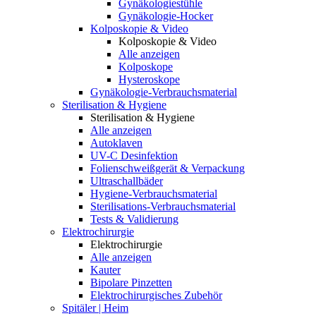
Gynäkologiestühle
Gynäkologie-Hocker
Kolposkopie & Video
Kolposkopie & Video
Alle anzeigen
Kolposkope
Hysteroskope
Gynäkologie-Verbrauchsmaterial
Sterilisation & Hygiene
Sterilisation & Hygiene
Alle anzeigen
Autoklaven
UV-C Desinfektion
Folienschweißgerät & Verpackung
Ultraschallbäder
Hygiene-Verbrauchsmaterial
Sterilisations-Verbrauchsmaterial
Tests & Validierung
Elektrochirurgie
Elektrochirurgie
Alle anzeigen
Kauter
Bipolare Pinzetten
Elektrochirurgisches Zubehör
Spitäler | Heim