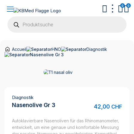
0
0
Products
search
Accueil
HNO
Diagnostik
Nasenolive Gr 3
Diagnostik
Nasenolive Gr 3
42,00
CHF
Autoklavierbare Nasenoliven für das Rhinomanometer,
entwickelt, um eine genaue und komfortable Messung
der nasalen Atemwege zu gewährleisten. Kompatibel