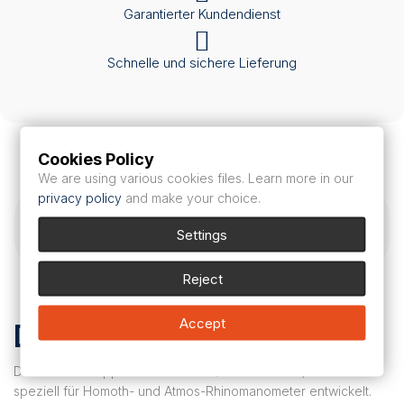
Garantierter Kundendienst
Schnelle und sichere Lieferung
Cookies Policy
We are using various cookies files. Learn more in our
privacy policy
and make your choice.
Beschreibung und Zusammensetzung
Settings
Reviews (0)
Reject
Accept
Description
Diese Nasenkappen der Größe 3 (Satz à 4 Stück) wurden
speziell für Homoth- und Atmos-Rhinomanometer entwickelt.