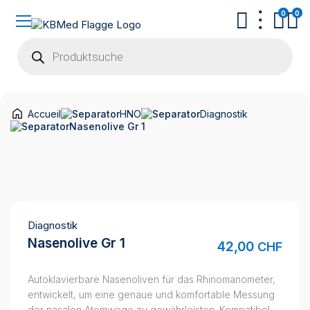
0
0
Products
search
Accueil
HNO
Diagnostik
Nasenolive Gr 1
Diagnostik
Nasenolive Gr 1
42,00
CHF
Autoklavierbare Nasenoliven für das Rhinomanometer,
entwickelt, um eine genaue und komfortable Messung
der nasalen Atemwege zu gewährleisten. Kompatibel