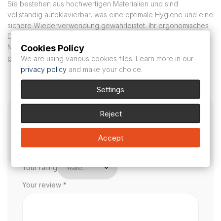
Sie bestehen aus hochwertigen Materialien und sind
vollständig autoklavierbar, was eine optimale Hygiene und eine
sichere Wiederverwendung gewährleistet. Ihr ergonomisches
Design ermöglicht eine perfekte Anpassung an die
Cookies Policy
Nasenhöhlen, bietet dem Patienten maximalen Komfort und
garantiert gleichzeitig zuverlässige und genaue Messungen.
We are using various cookies files. Learn more in our
privacy policy
and make your choice.
Il n’y a encore aucun avis
Settings
Reject
Be the first to review “Nasenolive Gr 1”
Deine E-Mail-Adresse wird nicht veröffentlicht.
Accept
Erforderliche Felder sind mit
*
markiert
Your rating
Your review
*