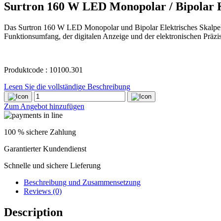
Surtron 160 W LED Monopolar / Bipolar 
Das Surtron 160 W LED Monopolar und Bipolar Elektrisches Skalpell i
Funktionsumfang, der digitalen Anzeige und der elektronischen Präzisio
Produktcode : 10100.301
Lesen Sie die vollständige Beschreibung
Surtron
160
Zum Angebot hinzufügen
W
LED
Monopolar
100 % sichere Zahlung
/
Bipolar
Garantierter Kundendienst
Kauter
Schnelle und sichere Lieferung
quantity
Beschreibung und Zusammensetzung
Reviews (0)
Description