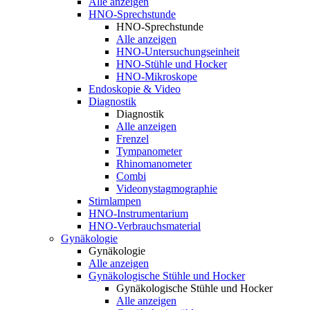
Alle anzeigen
HNO-Sprechstunde
HNO-Sprechstunde
Alle anzeigen
HNO-Untersuchungseinheit
HNO-Stühle und Hocker
HNO-Mikroskope
Endoskopie & Video
Diagnostik
Diagnostik
Alle anzeigen
Frenzel
Tympanometer
Rhinomanometer
Combi
Videonystagmographie
Stirnlampen
HNO-Instrumentarium
HNO-Verbrauchsmaterial
Gynäkologie
Gynäkologie
Alle anzeigen
Gynäkologische Stühle und Hocker
Gynäkologische Stühle und Hocker
Alle anzeigen