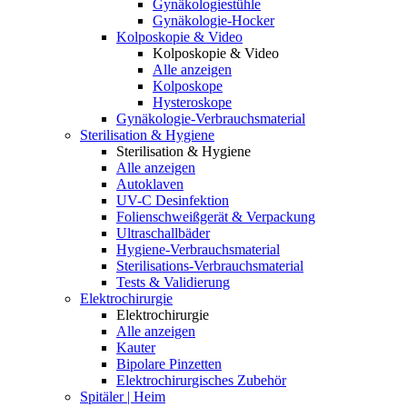
Gynäkologiestühle
Gynäkologie-Hocker
Kolposkopie & Video
Kolposkopie & Video
Alle anzeigen
Kolposkope
Hysteroskope
Gynäkologie-Verbrauchsmaterial
Sterilisation & Hygiene
Sterilisation & Hygiene
Alle anzeigen
Autoklaven
UV-C Desinfektion
Folienschweißgerät & Verpackung
Ultraschallbäder
Hygiene-Verbrauchsmaterial
Sterilisations-Verbrauchsmaterial
Tests & Validierung
Elektrochirurgie
Elektrochirurgie
Alle anzeigen
Kauter
Bipolare Pinzetten
Elektrochirurgisches Zubehör
Spitäler | Heim