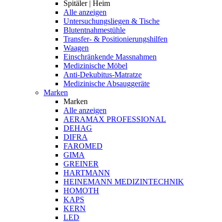
Spitäler | Heim
Alle anzeigen
Untersuchungsliegen & Tische
Blutentnahmestühle
Transfer- & Positionierungshilfen
Waagen
Einschränkende Massnahmen
Medizinische Möbel
Anti-Dekubitus-Matratze
Medizinische Absauggeräte
Marken
Marken
Alle anzeigen
AERAMAX PROFESSIONAL
DEHAG
DIFRA
FAROMED
GIMA
GREINER
HARTMANN
HEINEMANN MEDIZINTECHNIK
HOMOTH
KAPS
KERN
LED