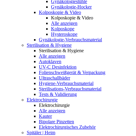
Gynäkologiestühle
Gynäkologie-Hocker
Kolposkopie & Video
Kolposkopie & Video
Alle anzeigen
Kolposkope
Hysteroskope
Gynäkologie-Verbrauchsmaterial
Sterilisation & Hygiene
Sterilisation & Hygiene
Alle anzeigen
Autoklaven
UV-C Desinfektion
Folienschweißgerät & Verpackung
Ultraschallbäder
Hygiene-Verbrauchsmaterial
Sterilisations-Verbrauchsmaterial
Tests & Validierung
Elektrochirurgie
Elektrochirurgie
Alle anzeigen
Kauter
Bipolare Pinzetten
Elektrochirurgisches Zubehör
Spitäler | Heim