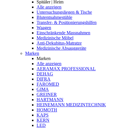
Spitäler | Heim
Alle anzeigen
Untersuchungsliegen & Tische
Blutentnahmestühle
Transfer- & Positionierungshilfen
Waagen
Einschränkende Massnahmen
Medizinische Möbel
Anti-Dekubitus-Matratze
Medizinische Absauggeräte
Marken
Marken
Alle anzeigen
AERAMAX PROFESSIONAL
DEHAG
DIFRA
FAROMED
GIMA
GREINER
HARTMANN
HEINEMANN MEDIZINTECHNIK
HOMOTH
KAPS
KERN
LED