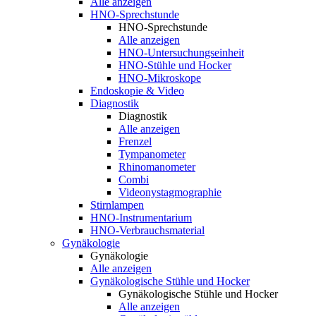
Alle anzeigen
HNO-Sprechstunde
HNO-Sprechstunde
Alle anzeigen
HNO-Untersuchungseinheit
HNO-Stühle und Hocker
HNO-Mikroskope
Endoskopie & Video
Diagnostik
Diagnostik
Alle anzeigen
Frenzel
Tympanometer
Rhinomanometer
Combi
Videonystagmographie
Stirnlampen
HNO-Instrumentarium
HNO-Verbrauchsmaterial
Gynäkologie
Gynäkologie
Alle anzeigen
Gynäkologische Stühle und Hocker
Gynäkologische Stühle und Hocker
Alle anzeigen