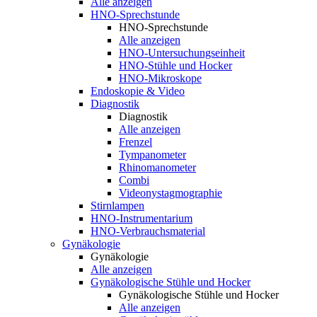
Alle anzeigen
HNO-Sprechstunde
HNO-Sprechstunde
Alle anzeigen
HNO-Untersuchungseinheit
HNO-Stühle und Hocker
HNO-Mikroskope
Endoskopie & Video
Diagnostik
Diagnostik
Alle anzeigen
Frenzel
Tympanometer
Rhinomanometer
Combi
Videonystagmographie
Stirnlampen
HNO-Instrumentarium
HNO-Verbrauchsmaterial
Gynäkologie
Gynäkologie
Alle anzeigen
Gynäkologische Stühle und Hocker
Gynäkologische Stühle und Hocker
Alle anzeigen