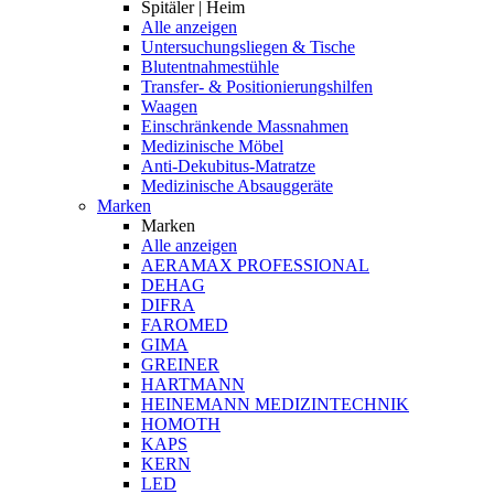
Spitäler | Heim
Alle anzeigen
Untersuchungsliegen & Tische
Blutentnahmestühle
Transfer- & Positionierungshilfen
Waagen
Einschränkende Massnahmen
Medizinische Möbel
Anti-Dekubitus-Matratze
Medizinische Absauggeräte
Marken
Marken
Alle anzeigen
AERAMAX PROFESSIONAL
DEHAG
DIFRA
FAROMED
GIMA
GREINER
HARTMANN
HEINEMANN MEDIZINTECHNIK
HOMOTH
KAPS
KERN
LED