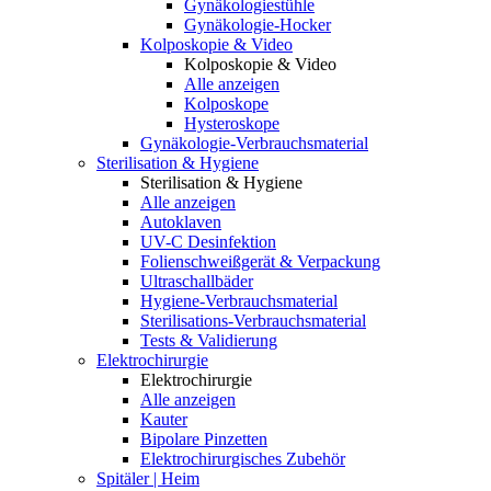
Gynäkologiestühle
Gynäkologie-Hocker
Kolposkopie & Video
Kolposkopie & Video
Alle anzeigen
Kolposkope
Hysteroskope
Gynäkologie-Verbrauchsmaterial
Sterilisation & Hygiene
Sterilisation & Hygiene
Alle anzeigen
Autoklaven
UV-C Desinfektion
Folienschweißgerät & Verpackung
Ultraschallbäder
Hygiene-Verbrauchsmaterial
Sterilisations-Verbrauchsmaterial
Tests & Validierung
Elektrochirurgie
Elektrochirurgie
Alle anzeigen
Kauter
Bipolare Pinzetten
Elektrochirurgisches Zubehör
Spitäler | Heim