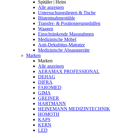
Spitäler | Heim
Alle anzeigen
Untersuchungsliegen & Tische
Blutentnahmestühle
Transfer- & Positionierungshilfen
Waagen
Einschränkende Massnahmen
Medizinische Möbel
Anti-Dekubitus-Matratze
Medizinische Absauggeräte
Marken
Marken
Alle anzeigen
AERAMAX PROFESSIONAL
DEHAG
DIFRA
FAROMED
GIMA
GREINER
HARTMANN
HEINEMANN MEDIZINTECHNIK
HOMOTH
KAPS
KERN
LED