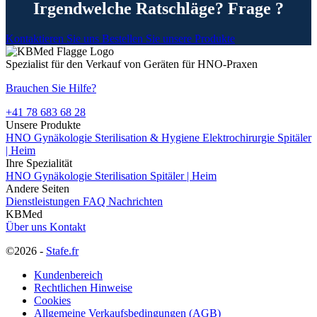
Irgendwelche Ratschläge? Frage ?
Kontaktieren Sie uns
Bestellen Sie unsere Produkte
Spezialist für den Verkauf von Geräten für HNO-Praxen
Brauchen Sie Hilfe?
+41 78 683 68 28
Unsere Produkte
HNO
Gynäkologie
Sterilisation & Hygiene
Elektrochirurgie
Spitäler
| Heim
Ihre Spezialität
HNO
Gynäkologie
Sterilisation
Spitäler | Heim
Andere Seiten
Dienstleistungen
FAQ
Nachrichten
KBMed
Über uns
Kontakt
©2026 -
Stafe.fr
Kundenbereich
Rechtlichen Hinweise
Cookies
Allgemeine Verkaufsbedingungen (AGB)