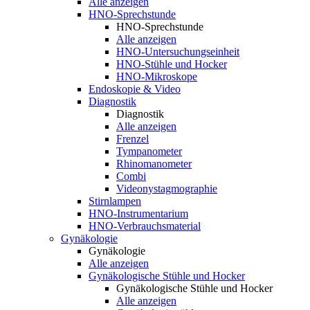
Alle anzeigen
HNO-Sprechstunde
HNO-Sprechstunde
Alle anzeigen
HNO-Untersuchungseinheit
HNO-Stühle und Hocker
HNO-Mikroskope
Endoskopie & Video
Diagnostik
Diagnostik
Alle anzeigen
Frenzel
Tympanometer
Rhinomanometer
Combi
Videonystagmographie
Stirnlampen
HNO-Instrumentarium
HNO-Verbrauchsmaterial
Gynäkologie
Gynäkologie
Alle anzeigen
Gynäkologische Stühle und Hocker
Gynäkologische Stühle und Hocker
Alle anzeigen