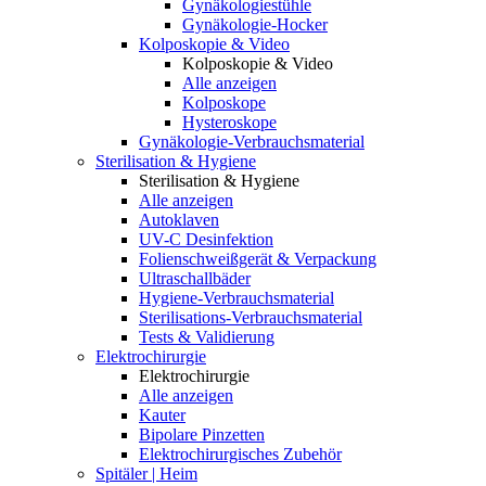
Gynäkologiestühle
Gynäkologie-Hocker
Kolposkopie & Video
Kolposkopie & Video
Alle anzeigen
Kolposkope
Hysteroskope
Gynäkologie-Verbrauchsmaterial
Sterilisation & Hygiene
Sterilisation & Hygiene
Alle anzeigen
Autoklaven
UV-C Desinfektion
Folienschweißgerät & Verpackung
Ultraschallbäder
Hygiene-Verbrauchsmaterial
Sterilisations-Verbrauchsmaterial
Tests & Validierung
Elektrochirurgie
Elektrochirurgie
Alle anzeigen
Kauter
Bipolare Pinzetten
Elektrochirurgisches Zubehör
Spitäler | Heim